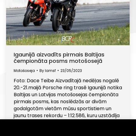
Igaunijā aizvadīts pirmais Baltijas
čempionāta posms motošosejā
Motošoseja
By
lamsf
23/05/2023
Foto: Dace Teibe Aizvadītajā nedēļas nogalē
20.-21.maijā Porsche ring trasē Igaunijā notika
Baltijas un Latvijas motošosejas čempionāta
pirmais posms, kas noslēdzās ar divām
godalgotām vietām mūsu sportistiem un
jaunu trases rekordu – 1:12.586, kuru uzstādīja
šobrīd ātrākais igauņu motošosejas braucējs
Hannes Soomer. Superbike klasē, kurā šogad
Informējam, ka šajā tīmekļa vietnē tiek izmantotas
sīkdatnes (angļu val. "cookies"). Turpinot lietot šo