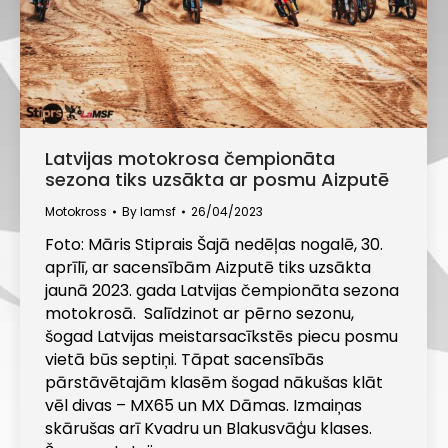
Latvijas motokrosa čempionāta
sezona tiks uzsākta ar posmu Aizputē
Motokross
By
lamsf
26/04/2023
Foto: Māris Stiprais Šajā nedēļas nogalē, 30.
aprīlī, ar sacensībām Aizputē tiks uzsākta
jaunā 2023. gada Latvijas čempionāta sezona
motokrosā. Salīdzinot ar pērno sezonu,
šogad Latvijas meistarsacīkstēs piecu posmu
vietā būs septiņi. Tāpat sacensībās
pārstāvētajām klasēm šogad nākušas klāt
vēl divas – MX65 un MX Dāmas. Izmaiņas
skārušas arī Kvadru un Blakusvāģu klases.