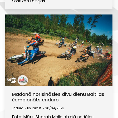
Šosezon Latvijas…
Madonā norisināsies divu dienu Baltijas
čempionāts enduro
Enduro
By
lamsf
26/04/2023
Foto: Māris Stiprais Maija otrajā nedēļas