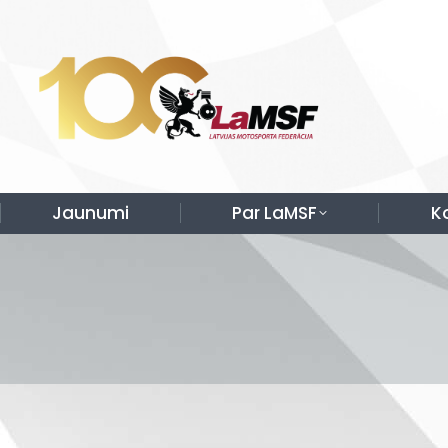
Jaunumi
Par LaMSF
K