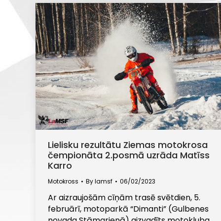
Lielisku rezultātu Ziemas motokrosa
čempionāta 2.posmā uzrāda Matīss
Karro
Motokross
By
lamsf
06/02/2023
Ar aizraujošām cīņām trasē svētdien, 5.
februārī, motoparkā “Dimanti” (Gulbenes
novada Stāmarienā) aizvadīts motokluba