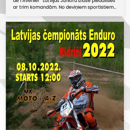
de l’Avenier” Latvijas Junioru izlase piedalīsies
ar trim komandām. No deviņiem sportistiem…