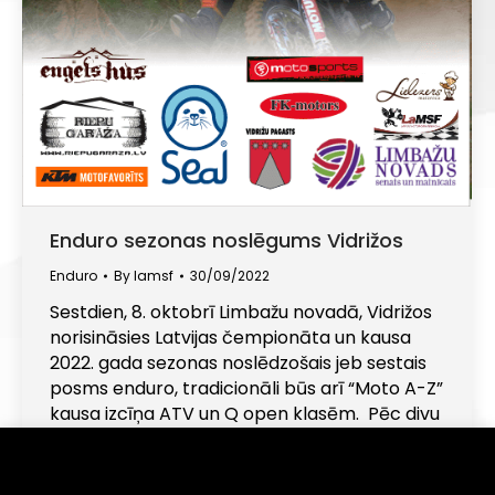
Enduro sezonas noslēgums Vidrižos
Enduro
By
lamsf
30/09/2022
Sestdien, 8. oktobrī Limbažu novadā, Vidrižos
norisināsies Latvijas čempionāta un kausa
2022. gada sezonas noslēdzošais jeb sestais
posms enduro, tradicionāli būs arī “Moto A-Z”
kausa izcīņa ATV un Q open klasēm. Pēc divu
gadu pauzes enduro sancensības atgriežas
Vidrižos – sportistiem tik zināmajā un
Informējam, ka šajā tīmekļa vietnē tiek izmantotas
sīkdatnes (angļu val. "cookies"). Turpinot lietot šo
iecienītajā trasē. Šogad organizatori ir