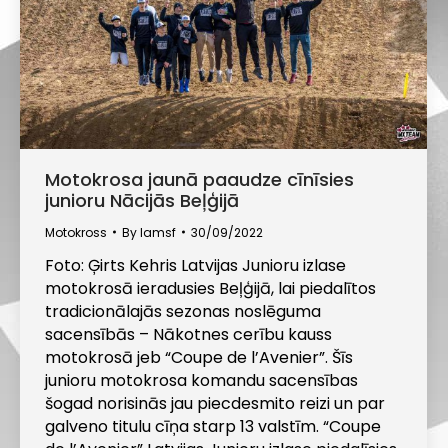
Motokrosa jaunā paaudze cīnīsies
junioru Nācijās Beļģijā
Motokross
By
lamsf
30/09/2022
Foto: Ģirts Kehris Latvijas Junioru izlase
motokrosā ieradusies Beļģijā, lai piedalītos
tradicionālajās sezonas noslēguma
sacensībās – Nākotnes cerību kauss
motokrosā jeb “Coupe de l’Avenier”. Šīs
junioru motokrosa komandu sacensības
šogad norisinās jau piecdesmito reizi un par
galveno titulu cīņa starp 13 valstīm. “Coupe