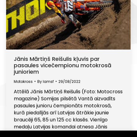
Jānis Mārtiņš Reišulis kļuvis par
pasaules vicečempionu motokrosā
junioriem
Motokross
By
lamsf
29/08/2022
Attēlā Jānis Mārtiņš Reišulis (Foto: Motocross
magazine) Somijas pilsētā Vantā aizvadīts
pasaules junioru čempionāts motokrosā,
kurā piedalījās arī Latvijas ātrākie jaunie
braucēji 65, 85 un 125 cc klasēs. Vienīgo
medaļu Latvijas komandai atnesa Jānis
Mārtiņš Reišulis, divu braucienu summā