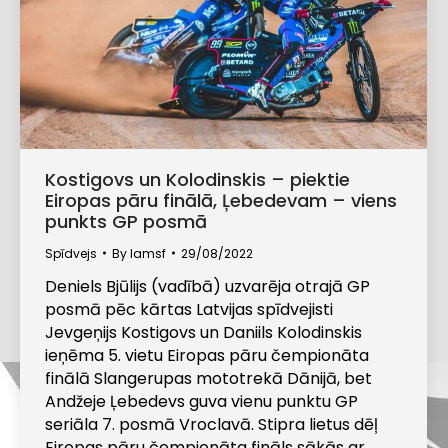
Kostigovs un Kolodinskis – piektie
Eiropas pāru finālā, Ļebedevam – viens
punkts GP posmā
Spīdvejs
By
lamsf
29/08/2022
Deniels Bjūlijs (vadībā) uzvarēja otrajā GP
posmā pēc kārtas Latvijas spīdvejisti
Jevgeņijs Kostigovs un Daniils Kolodinskis
ieņēma 5. vietu Eiropas pāru čempionāta
finālā Slangerupas mototrekā Dānijā, bet
Andžeje Ļebedevs guva vienu punktu GP
seriāla 7. posmā Vroclavā. Stipra lietus dēļ
Eiropas pāru čempionāta fināls sākās ar