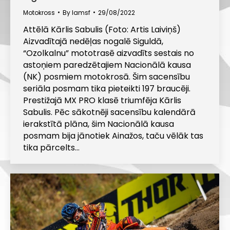
Motokross
By
lamsf
29/08/2022
Attēlā Kārlis Sabulis (Foto: Artis Laiviņš)
Aizvadītajā nedēļas nogalē Siguldā,
“Ozolkalnu” mototrasē aizvadīts sestais no
astoņiem paredzētajiem Nacionālā kausa
(NK) posmiem motokrosā. Šim sacensību
seriāla posmam tika pieteikti 197 braucēji.
Prestižajā MX PRO klasē triumfēja Kārlis
Sabulis. Pēc sākotnēji sacensību kalendārā
ierakstītā plāna, šim Nacionālā kausa
posmam bija jānotiek Ainažos, taču vēlāk tas
tika pārcelts…