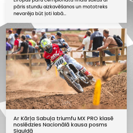
pāris stundu aizkavēšanos un mototreks
nevarēja būt ļoti labā…
Ar Kārļa Sabuļa triumfu MX PRO klasē
noslēdzies Nacionālā kausa posms
Siguldā