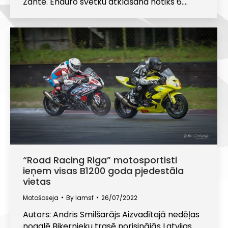
Zantē. Enduro svētku atklāšana notiks 6.…
“Road Racing Riga” motosportisti
ieņem visas B1200 goda pjedestāla
vietas
Motošoseja
By
lamsf
26/07/2022
Autors: Andris Smilšarājs Aizvadītajā nedēļas
nogalē Biķernieku trasē norisinājās Latvijas