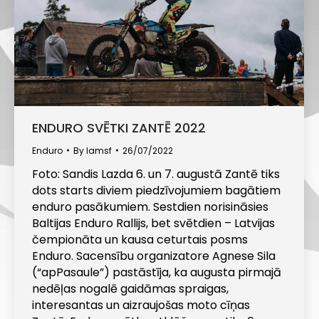
ENDURO SVĒTKI ZANTĒ 2022
Enduro
By
lamsf
26/07/2022
Foto: Sandis Lazda 6. un 7. augustā Zantē tiks
dots starts diviem piedzīvojumiem bagātiem
enduro pasākumiem. Sestdien norisināsies
Baltijas Enduro Rallijs, bet svētdien – Latvijas
čempionāta un kausa ceturtais posms
Enduro. Sacensību organizatore Agnese Sila
(“apPasaule”) pastāstīja, ka augusta pirmajā
nedēļas nogalē gaidāmas spraigas,
interesantas un aizraujošas moto cīņas