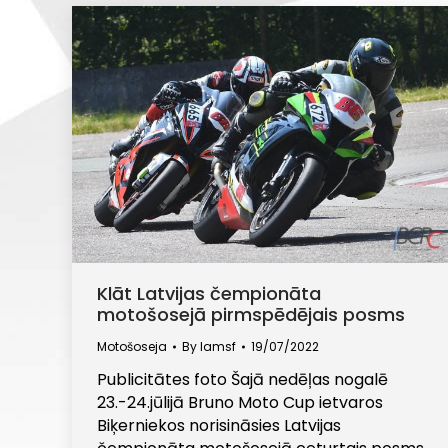
Klāt Latvijas čempionāta
motošosejā pirmspēdējais posms
Motošoseja
By
lamsf
19/07/2022
Publicitātes foto Šajā nedēļas nogalē
23.-24.jūlijā Bruno Moto Cup ietvaros
Biķerniekos norisināsies Latvijas