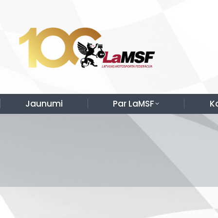
Jaunumi
Par LaMSF
K