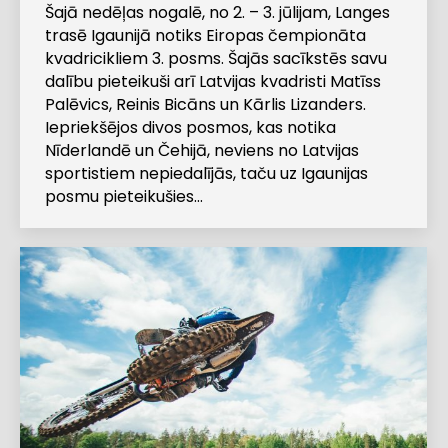
Šajā nedēļas nogalē, no 2. – 3. jūlijam, Langes
trasē Igaunijā notiks Eiropas čempionāta
kvadricikliem 3. posms. Šajās sacīkstēs savu
dalību pieteikuši arī Latvijas kvadristi Matīss
Palēvics, Reinis Bicāns un Kārlis Lizanders.
Iepriekšējos divos posmos, kas notika
Nīderlandē un Čehijā, neviens no Latvijas
sportistiem nepiedalījās, taču uz Igaunijas
posmu pieteikušies…