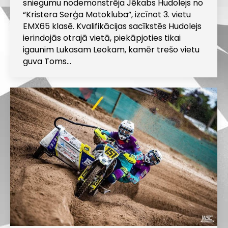
sniegumu nodemonstrēja Jēkabs Hudolejs no
“Kristera Serģa Motokluba”, izcīnot 3. vietu
EMX65 klasē. Kvalifikācijas sacīkstēs Hudolejs
ierindojās otrajā vietā, piekāpjoties tikai
igaunim Lukasam Leokam, kamēr trešo vietu
guva Toms…