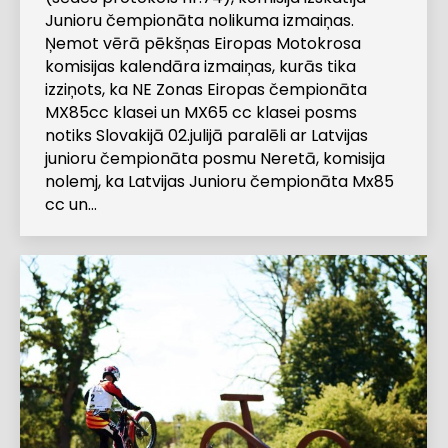
Junioru čempionāta nolikuma izmaiņas.
Ņemot vērā pēkšņas Eiropas Motokrosa
komisijas kalendāra izmaiņas, kurās tika
izziņots, ka NE Zonas Eiropas čempionāta
MX85cc klasei un MX65 cc klasei posms
notiks Slovakijā 02.julijā paralēli ar Latvijas
junioru čempionāta posmu Neretā, komisija
nolemj, ka Latvijas Junioru čempionāta Mx85
cc un…