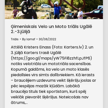
Ģimeniskais Velo un Moto triāls Ugālē
2.-3.jūlijā
Triāls
By
lamsf
30/06/2022
Attēlā Kristers Einass (Foto: Karters.lv) 2. un
3. jūlijā Karters trasē Ugālē
(https://goo.gl/maps/yW75Fi8zzhfLpJfP6)
notiks velotriāla un mototriāla sacensības.
Kopumā gaidāms, ka velo un moto klasēs
piedalīsies virs simts dalībniekiem. Kā ierasts
– braucējiem uzdevums veikt šķēršļu joslas ar
pēc iespējas mazāk kļūdām. Labākā
braucēja tituls tiek sportistam, kurš spēj
veiklāk pievarēt šķēršļus. Noteicošais nav
ātrums,…