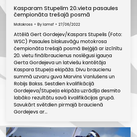
Kasparam Stupelim 20.vieta pasaules
čempionāta trešajā posmā
Motokross
By
lamsf
27/06/2022
Attēlā Gert Gordejev/Kaspars Stupelis (Foto:
WSC) Pasaules blakusvāģu motokrosa
čempionāta trešajā posmā Beļģijā ar izcīnītu
20. vietu finālbraucienus noslēgusi igauņa
Gerta Gordejeva un latviešu kantētāja
Kaspara Stupeļa ekipāža. Divu braucienu
summā uzvaru guva Marvins Vanlušens un
Robijs Bakss. Sestdien kvalifikācijā
Gordejeva/Stupeļa ekipāža uzrādīja desmito
labāko rezultātu savā kvalifikācijas grupā.
Savukārt svētdien pirmajā braucienā
Gordejevs ar…