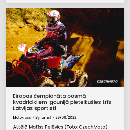
Eiropas čempionāta posmā
kvadricikliem Igaunijā pieteikušies trīs
Latvijas sportisti
Motokross
By
lamsf
29/06/2022
Attēlā Matīss Pelēvics (Foto: CzechMoto)