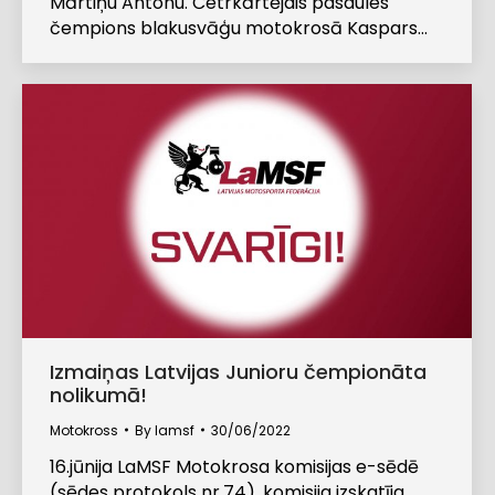
Mārtiņu Antonu. Četrkārtējais pasaules
čempions blakusvāģu motokrosā Kaspars…
Izmaiņas Latvijas Junioru čempionāta
nolikumā!
Motokross
By
lamsf
30/06/2022
16.jūnija LaMSF Motokrosa komisijas e-sēdē
(sēdes protokols nr.74), komisija izskatīja