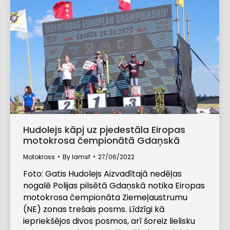
Hudolejs kāpj uz pjedestāla Eiropas
motokrosa čempionātā Gdaņskā
Motokross
By
lamsf
27/06/2022
Foto: Gatis Hudolejs Aizvadītajā nedēļas
nogalē Polijas pilsētā Gdaņskā notika Eiropas
motokrosa čempionāta Ziemeļaustrumu
(NE) zonas trešais posms. Līdzīgi kā
iepriekšējos divos posmos, arī šoreiz lielisku