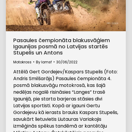
Pasaules čempionāta blakusvāģiem
Igaunijas posmā no Latvijas startēs
Stupelis un Antons
Motokross
By
lamsf
30/06/2022
Attēlā Gert Gordejev/Kaspars Stupelis (Foto:
Andris Smilšarājs) Pasaules čempionāta 4.
posmā blakusvāģu motokrosā, kas šajā
nedēļas nogalē risināsies “Langes” trasē
Igaunijā, pie starta barjeras stāsies divi
Latvijas sportisti. Kopā ar igauni Gertu
Gordejevu kā ierasts brauks Kaspars Stupelis,
savukārt lietuvietis Liutauras Variakojis
izmēģinās spēkus tandēmā ar kantētāju