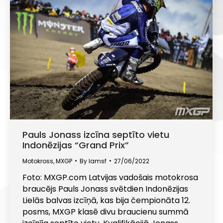
Pauls Jonass izcīna septīto vietu
Indonēzijas “Grand Prix”
Motokross
,
MXGP
By
lamsf
27/06/2022
Foto: MXGP.com Latvijas vadošais motokrosa
braucējs Pauls Jonass svētdien Indonēzijas
Lielās balvas izcīņā, kas bija čempionāta 12.
posms, MXGP klasē divu braucienu summā