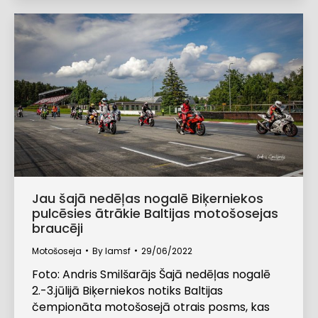
Jau šajā nedēļas nogalē Biķerniekos
pulcēsies ātrākie Baltijas motošosejas
braucēji
Motošoseja
By
lamsf
29/06/2022
Foto: Andris Smilšarājs Šajā nedēļas nogalē
2.-3.jūlijā Biķerniekos notiks Baltijas
čempionāta motošosejā otrais posms, kas