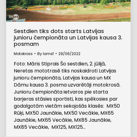
Sestdien tiks dots starts Latvijas
junioru čempionāta un Latvijas kausa 3.
posmam
Motokross
By
lamsf
29/06/2022
Foto: Māris Stiprais Šo sestdien, 2. jūlijā,
Neretas mototrasē tiks noskaidroti Latvijas
junioru čempionāta, Latvijas kausa un MX
Dāmu kausa 3. posma uzvarētāji motokrosā.
Junioru čempionāta ietvaros pie starta
barjeras stāsies sportisti, kas spēkosies par
godalgotām vietām sekojošās klasēs: MX50
Rūķi, MX50 Jaunākie, MX50 Vecākie, MX65
Jaunākie, MX65 Vecākie, MX85 Jaunākie,
MX85 Vecākie, MX125, MX125…