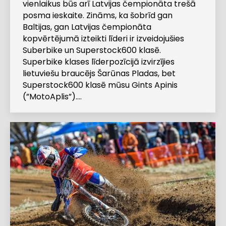
vienlaikus būs arī Latvijas čempionāta trešā
posma ieskaite. Zināms, ka šobrīd gan
Baltijas, gan Latvijas čempionāta
kopvērtējumā izteikti līderi ir izveidojušies
Suberbike un Superstock600 klasē.
Superbike klases līderpozīcijā izvirzījies
lietuviešu braucējs Šarūnas Pladas, bet
Superstock600 klasē mūsu Gints Apinis
(”MotoAplis”).…