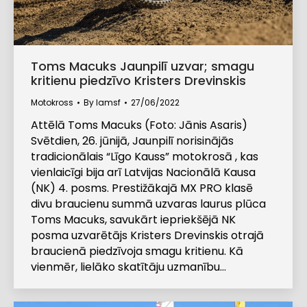
Toms Macuks Jaunpilī uzvar; smagu
kritienu piedzīvo Kristers Drevinskis
Motokross
By
lamsf
27/06/2022
Attēlā Toms Macuks (Foto: Jānis Asaris)
Svētdien, 26. jūnijā, Jaunpilī norisinājās
tradicionālais “Līgo Kauss” motokrosā , kas
vienlaicīgi bija arī Latvijas Nacionālā Kausa
(NK) 4. posms. Prestižākajā MX PRO klasē
divu braucienu summā uzvaras laurus plūca
Toms Macuks, savukārt iepriekšējā NK
posma uzvarētājs Kristers Drevinskis otrajā
braucienā piedzīvoja smagu kritienu. Kā
vienmēr, lielāko skatītāju uzmanību…