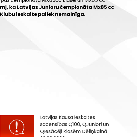
Eiropas čempionāta MX85cc klasei un MX65 cc
emj, ka Latvijas Junioru čempionāta Mx85 cc
. Klubu ieskaite paliek nemainīga.
Latvijas Kausa ieskaites
sacensības Q100, QJuniori un
QIesācēji klasēm Dēliņkalnā