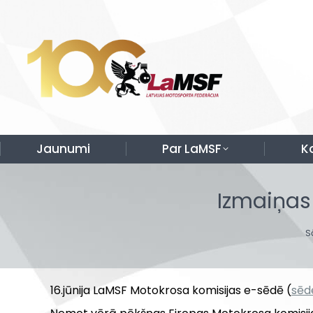
Jaunumi
Par LaMSF
K
Izmaiņas
Y
S
16.jūnija LaMSF Motokrosa komisijas e-sēdē (
sēd