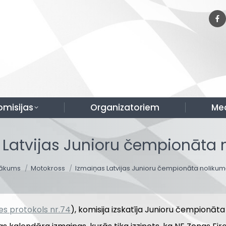
omisijas
Organizatoriem
Me
 Latvijas Junioru čempionāta 
ou are here:
ākums
Motokross
Izmaiņas Latvijas Junioru čempionāta nolikum
es protokols nr.74
), komisija izskatīja Junioru čempionāt