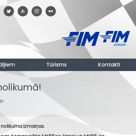
dijiem
Tūrisms
Kontakti
nolikumā!
ā!
a nolikuma izmaiņas.