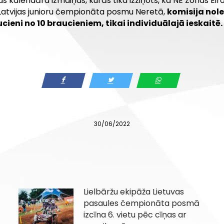
 kalendāra izmaiņas, kurās tika izziņots, ka NE Zonas 
ar Latvijas junioru čempionāta posmu Neretā,
komisija nol
ucieni no 10 braucieniem, tikai individuālajā ieskaitē
30/06/2022
Lielbāržu ekipāža Lietuvas
pasaules čempionāta posmā
izcīna 6. vietu pēc cīņas ar