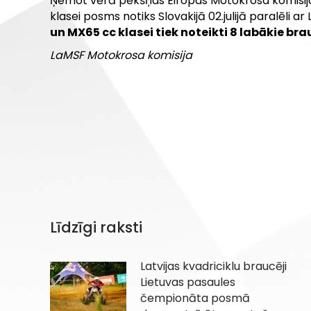
Ņemot vērā pēkšņas Eiropas Motokrosa komisijas
klasei posms notiks Slovakijā 02.julijā paralēli 
un MX65 cc klasei tiek noteikti 8 labākie bra
LaMSF Motokrosa komisija
Līdzīgi raksti
Latvijas kvadriciklu braucēji
Lietuvas pasaules
čempionāta posmā