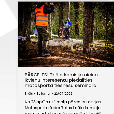
PĀRCELTS! Triāla komisija aicina
ikvienu interesentu piedalīties
motosporta tiesnešu seminārā
Triāls
By
lamsf
22/04/2022
No 23.aprīļa uz 1.maiju pārcelts Latvijas
Motosporta federācijas triāla komisijas
motosporta tiesnešu seminārs! 1.maijā