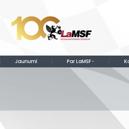
Jaunumi
Par LaMSF
K