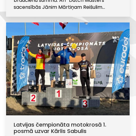
braucienu summā. Arī “Dutch Masters”
sacensībās Jānim Mārtiņam Reišulim…
Latvijas čempionāta motokrosā 1.
posmā uzvar Kārlis Sabulis