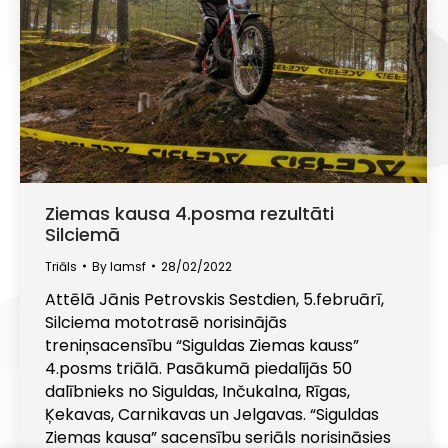
Ziemas kausa 4.posma rezultāti
Silciemā
Triāls
By
lamsf
28/02/2022
Attēlā Jānis Petrovskis Sestdien, 5.februārī,
Silciema mototrasē norisinājās
treniņsacensību “Siguldas Ziemas kauss”
4.posms triālā. Pasākumā piedalījās 50
dalībnieks no Siguldas, Inčukalna, Rīgas,
Ķekavas, Carnikavas un Jelgavas. “Siguldas
Ziemas kausa” sacensību seriāls norisināsies