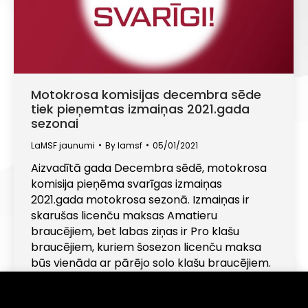
Motokrosa komisijas decembra sēde
tiek pieņemtas izmaiņas 2021.gada
sezonai
LaMSF jaunumi
By
lamsf
05/01/2021
Aizvadītā gada Decembra sēdē, motokrosa
komisija pieņēma svarīgas izmaiņas
2021.gada motokrosa sezonā. Izmaiņas ir
skarušas licenču maksas Amatieru
braucējiem, bet labas ziņas ir Pro klašu
braucējiem, kuriem šosezon licenču maksa
būs vienāda ar pārējo solo klašu braucējiem.
Ar licenču cenām variet iepazīties šeit .
Komisija konceptuāli vienojas izveidot jaunus
Informējam, ka šajā tīmekļa vietnē tiek izmantotas
sīkdatnes (angļu val. "cookies"). Turpinot lietot šo