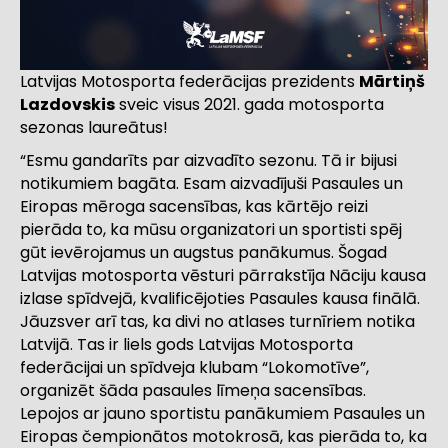
Latvijas Motosporta federācijas prezidents
Mārtiņš
Lazdovskis
sveic visus 2021. gada motosporta
sezonas laureātus!
“Esmu gandarīts par aizvadīto sezonu. Tā ir bijusi
notikumiem bagāta. Esam aizvadījuši Pasaules un
Eiropas mēroga sacensības, kas kārtējo reizi
pierāda to, ka mūsu organizatori un sportisti spēj
gūt ievērojamus un augstus panākumus. Šogad
Latvijas motosporta vēsturi pārrakstīja Nāciju kausa
izlase spīdvejā, kvalificējoties Pasaules kausa finālā.
Jāuzsver arī tas, ka divi no atlases turnīriem notika
Latvijā. Tas ir liels gods Latvijas Motosporta
federācijai un spīdveja klubam “Lokomotīve”,
organizēt šāda pasaules līmeņa sacensības.
Lepojos ar jauno sportistu panākumiem Pasaules un
Eiropas čempionātos motokrosā, kas pierāda to, ka