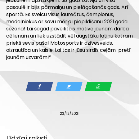
jebkuriem apstākļiem. Šis gads Latvijā un visā
pasaulē ir bijis pārmaiņu un pielāgošanās gads. Arī
sportā. Es sveicu visus laureātus, čempionus,
medaļniekus ar savu mērķu piepildīšanu 2021.gada
sezonā! Lai šogad paveiktais motivē jaunam darba
cēlienam un liek uzstādīt vēl augstāku latiņu katram
priekš sevis paša! Motosports ir dzīvesveids,
aizrautība un kaisle. Lai tas ir jūsu sirdīs ceļām pretī
jaunām uzvarām!”
23/12/2021
Līdzīgi raksti