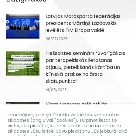
Latvijas Motosporta federācijas
prezidents Mārtiņš Lazdovskis
ievēlēts FIM Eiropa valdē
06/07/2026
Tiešsaistes seminārs “Svarīgākais
par terapeitiskās lietošanas
atļauju, pieteikšanās kārtība un
klīniskā prakse no ārsta
skatupunkta”
14/05/2026
Rīgas Motormuzejā atklās
Biķernieku trases 60 gadu jubilejai
Informējam, ka šajā tīmekļa vietnē tiek izmantotas
veltītu izstādi
sīkdatnes (angļu val. "cookies"). Turpinot lietot šo
vietni, Jūs piekrītat, ka mēs uzkrāsim un izmantosim
08/04/2026
sīkdatnes Jūsu ierīcē. Savu piekrišanu Jūs jebkurā laikā