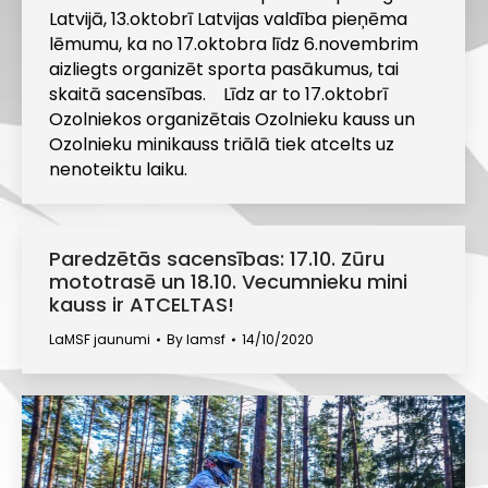
Latvijā, 13.oktobrī Latvijas valdība pieņēma
lēmumu, ka no 17.oktobra līdz 6.novembrim
aizliegts organizēt sporta pasākumus, tai
skaitā sacensības. Līdz ar to 17.oktobrī
Ozolniekos organizētais Ozolnieku kauss un
Ozolnieku minikauss triālā tiek atcelts uz
nenoteiktu laiku.
Paredzētās sacensības: 17.10. Zūru
mototrasē un 18.10. Vecumnieku mini
kauss ir ATCELTAS!
LaMSF jaunumi
By
lamsf
14/10/2020