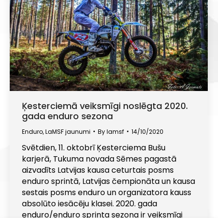
Ķesterciemā veiksmīgi noslēgta 2020.
gada enduro sezona
Enduro
,
LaMSF jaunumi
By
lamsf
14/10/2020
Svētdien, 11. oktobrī Ķesterciema Bušu
karjerā, Tukuma novada Sēmes pagastā
aizvadīts Latvijas kausa ceturtais posms
enduro sprintā, Latvijas čempionāta un kausa
sestais posms enduro un organizatora kauss
absolūto iesācēju klasei. 2020. gada
enduro/enduro sprinta sezona ir veiksmīgi