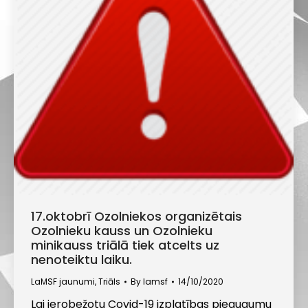
17.oktobrī Ozolniekos organizētais
Ozolnieku kauss un Ozolnieku
minikauss triālā tiek atcelts uz
nenoteiktu laiku.
LaMSF jaunumi
,
Triāls
By
lamsf
14/10/2020
Lai ierobežotu Covid-19 izplatības pieaugumu