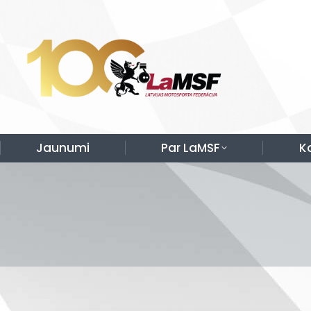
Jaunumi
Par LaMSF
K