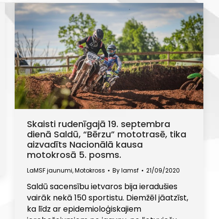
Skaisti rudenīgajā 19. septembra
dienā Saldū, “Bērzu” mototrasē, tika
aizvadīts Nacionālā kausa
motokrosā 5. posms.
LaMSF jaunumi
,
Motokross
By
lamsf
21/09/2020
Saldū sacensību ietvaros bija ieradušies
vairāk nekā 150 sportistu. Diemžēl jāatzīst,
ka līdz ar epidemioloģiskajiem