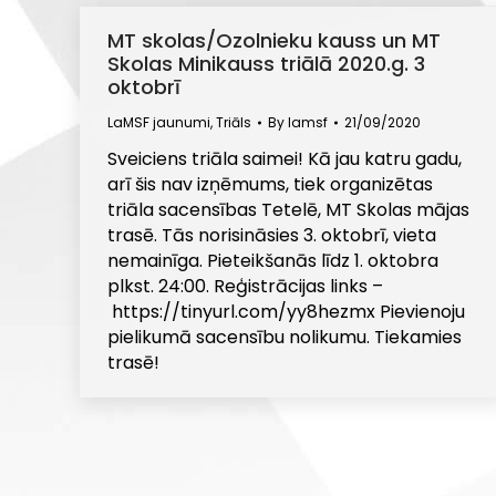
MT skolas/Ozolnieku kauss un MT
Skolas Minikauss triālā 2020.g. 3
oktobrī
LaMSF jaunumi
,
Triāls
By
lamsf
21/09/2020
Sveiciens triāla saimei! Kā jau katru gadu,
arī šis nav izņēmums, tiek organizētas
triāla sacensības Tetelē, MT Skolas mājas
trasē. Tās norisināsies 3. oktobrī, vieta
nemainīga. Pieteikšanās līdz 1. oktobra
plkst. 24:00. Reģistrācijas links –
https://tinyurl.com/yy8hezmx Pievienoju
pielikumā sacensību nolikumu. Tiekamies
trasē!