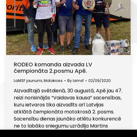
RODEO komanda aizvada LV
čempionāta 2.posmu Apē.
LaMSF jaunumi
,
Motokross
By
lamsf
02/09/2020
Aizvadītajā svētdienā, 30 augustā, Apē jau 47.
reizi norisinājās “Vaidavas kausa” sacensības,
kuru ietvaros tika aizvadīts arī Latvijas
atklātā čempionāta motokrosā 2. posms.
Sacensību dienas jaunāko atlētu konkurencē
ne to labāko sniegumu uzrādīja Martins
Platkevičs, kurš pirmajā braucienā MX85