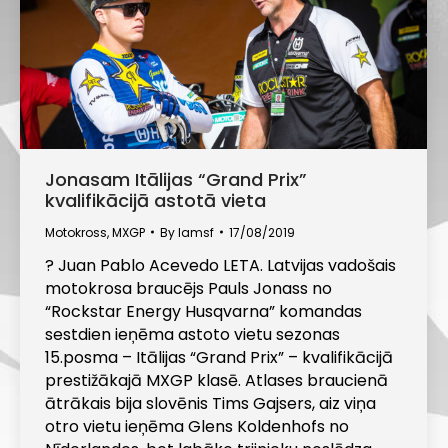
Jonasam Itālijas “Grand Prix”
kvalifikācijā astotā vieta
Motokross
,
MXGP
By
lamsf
17/08/2019
? Juan Pablo Acevedo LETA. Latvijas vadošais
motokrosa braucējs Pauls Jonass no
“Rockstar Energy Husqvarna” komandas
sestdien ieņēma astoto vietu sezonas
15.posma – Itālijas “Grand Prix” – kvalifikācijā
prestižākajā MXGP klasē. Atlases braucienā
ātrākais bija slovēnis Tims Gajsers, aiz viņa
otro vietu ieņēma Glens Koldenhofs no