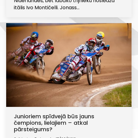
Nīderlandes, bet labāko trijnieku noslēdza
itālis Ivo Montičelli. Jonass…
Junioriem spīdvejā būs jauns
čempions, lielajiem – atkal
pārsteigums?