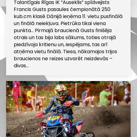
Talantīgais Rīgas IK “Auseklis” spīdvejists
Francis Gusts pasaules čempionātā 250
kub.cm klasē Dānijā ieņēma 11. vietu pusfinālā
un finālā neiekļuva. Pietrūka tikai viena
punkta… Pirmajā braucienā Gusts finišēja
otrais un tas bija labs sākums, toties otrajā
piedzīvoja kritienu un, iespējams, tas arī
atņēma vietu finālā. Tiesa, nākamajos trijos
braucienos ne reizes uzvarēt neizdevās –
divas…