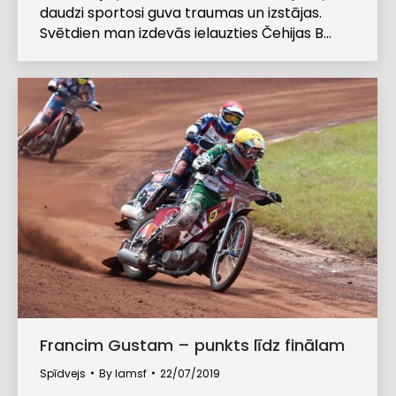
daudzi sportosi guva traumas un izstājas.
Svētdien man izdevās ielauzties Čehijas B…
Francim Gustam – punkts līdz finālam
Spīdvejs
By
lamsf
22/07/2019