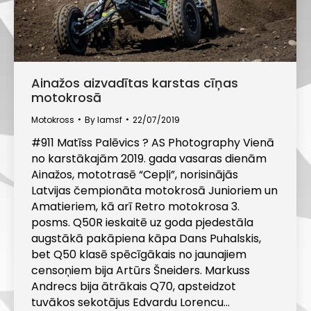
Ainažos aizvadītas karstas cīņas
motokrosā
Motokross
By
lamsf
22/07/2019
#911 Matīss Palēvics ? AS Photography Vienā
no karstākajām 2019. gada vasaras dienām
Ainažos, mototrasē “Cepļi”, norisinājās
Latvijas čempionāta motokrosā Junioriem un
Amatieriem, kā arī Retro motokrosa 3.
posms. Q50R ieskaitē uz goda pjedestāla
augstākā pakāpiena kāpa Dans Puhalskis,
bet Q50 klasē spēcīgākais no jaunajiem
censoņiem bija Artūrs Šneiders. Markuss
Andrecs bija ātrākais Q70, apsteidzot
tuvākos sekotājus Edvardu Lorencu…