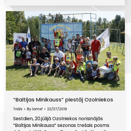
“Baltijas Minikauss” piestāj Ozolniekos
Triāls
By
lamsf
22/07/2019
Sestdien, 20.jūlijā Ozolniekos norisinājās
“Baltijas Minikausa” sezonas trešais posms