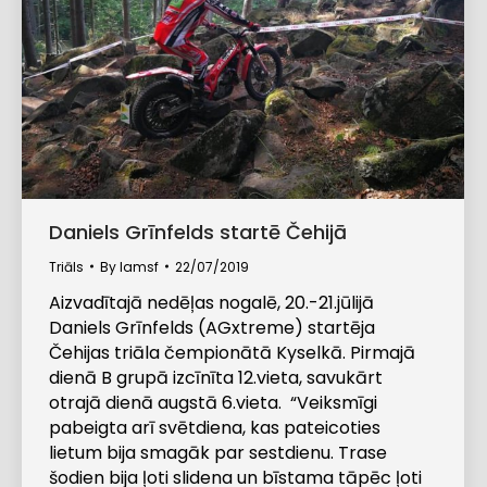
Daniels Grīnfelds startē Čehijā
Triāls
By
lamsf
22/07/2019
Aizvadītajā nedēļas nogalē, 20.-21.jūlijā
Daniels Grīnfelds (AGxtreme) startēja
Čehijas triāla čempionātā Kyselkā. Pirmajā
dienā B grupā izcīnīta 12.vieta, savukārt
otrajā dienā augstā 6.vieta. “Veiksmīgi
pabeigta arī svētdiena, kas pateicoties
lietum bija smagāk par sestdienu. Trase
šodien bija ļoti slidena un bīstama tāpēc ļoti