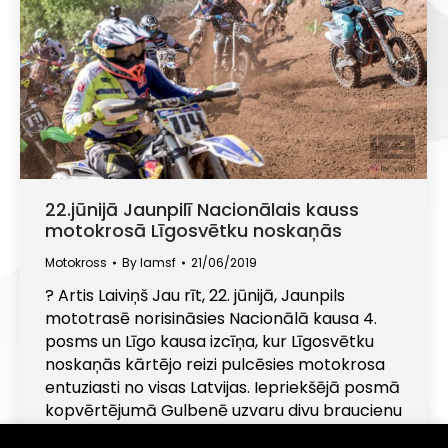
22.jūnijā Jaunpilī Nacionālais kauss
motokrosā Līgosvētku noskaņās
Motokross
By
lamsf
21/06/2019
? Artis Laiviņš Jau rīt, 22. jūnijā, Jaunpils
mototrasē norisināsies Nacionālā kausa 4.
posms un Līgo kausa izcīņa, kur Līgosvētku
noskaņās kārtējo reizi pulcēsies motokrosa
entuziasti no visas Latvijas. Iepriekšējā posmā
kopvērtējumā Gulbenē uzvaru divu braucienu
summā izcīnīja MX50 Jaunāko klases