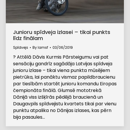
Junioru spīdveja izlasei – tikai punkts
līdz finālam
Spīdvejs
By
lamsf
03/06/2019
? Attēlā Dāvis Kurmis Pārsteigumu vai pat
sensāciju gandrīz sagādāja Latvijas spīdveja
junioru izlase – tikai viena punkta mūsējiem
pietrūka, lai panāktu vismaz papildbraucienu
par tiesībām startēt junioru komandu Eiropas
čempionāta finālā. Glumsē mototrekā
Dānijā viss izšķīrās pēdējā braucienā un
Daugavpils spīdvejistu kvartets tikai par vienu
punktu atpalika no Dānijas izlases, kas pērn
bija pasaules…