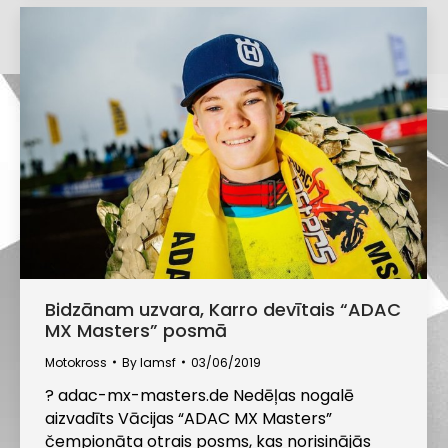
Bidzānam uzvara, Karro devītais “ADAC
MX Masters” posmā
Motokross
By
lamsf
03/06/2019
? adac-mx-masters.de Nedēļas nogalē
aizvadīts Vācijas “ADAC MX Masters”
čempionāta otrais posms, kas norisinājās