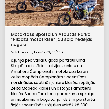
Motokross Sporta un Atpūtas Parkā
”Pīlādžu mototrase” jau šajā nedēļas
nogalē
Motokross
By
lamsf
03/06/2019
8.jūnijā pēc vairāku gada pārtraukuma
Stelpē norisināsies Latvijas Junioru un
Amatieru Čempionāts motokrosā kā arī
Zelta mopēda Čempionāts. Sacensības
norisināsies septiņās junioru klasēs, septiņās
Zelta Mopēda klasēs un astoņās amatieru
klasēs. Sacensību diena paredzama spraiga
un notikumiem bagāta, jo līdz šim pie starta
šajās sacensībās stājušies vairāk kā 300