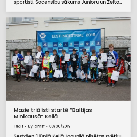
sportisti. Sacensību sākums Junioru un Zelta…
Mazie triālisti startē “Baltijas
Minikausā” Keilā
Triāls
By
lamsf
03/06/2019
Sestdien, 1.jūnijā Keilā, Igaunijā pilsētas svētku