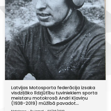
Latvijas Motosporta federācija izsaka
visdziļāko līdzjūtību tuviniekiem sporta
meistaru motokrosā Andri Kļaviņu
(1938-2019) mūžībā pavadot…