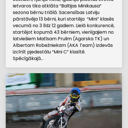
ietvaros tika atklāta “Baltijas Minikausa”
sezona bērnu triālā. Sacensības Latviju
pārstāvēja 13 bērni, kuri startēja “Mini” klasēs
vecumā no 3 līdz 12 gadiem. Lielā konkurencē,
startējot kopumā 43 bērniem, vienīgajiem no
latviešiem Matīsam Prulim (Agarska TK) un
Albertam Robežniekam (AKA Team) izdevās
izcīnīt pjedestālu “Mini C” klasītē.
Spēcīgākajā…