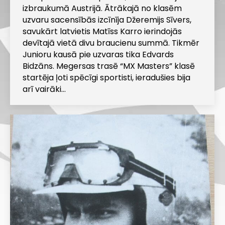
izbraukumā Austrijā. Ātrākajā no klasēm
uzvaru sacensībās izcīnīja Džeremijs Sīvers,
savukārt latvietis Matīss Karro ierindojās
devītajā vietā divu braucienu summā. Tikmēr
Junioru kausā pie uzvaras tika Edvards
Bidzāns. Megersas trasē “MX Masters” klasē
startēja ļoti spēcīgi sportisti, ieradušies bija
arī vairāki…