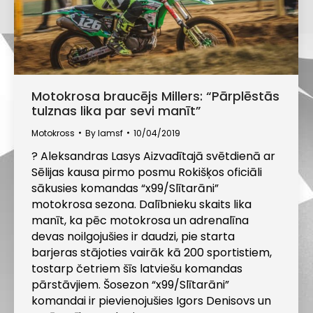
Motokrosa braucējs Millers: “Pārplēstās
tulznas lika par sevi manīt”
Motokross
By
lamsf
10/04/2019
? Aleksandras Lasys Aizvadītajā svētdienā ar
Sēlijas kausa pirmo posmu Rokišķos oficiāli
sākusies komandas “x99/Slītarāni”
motokrosa sezona. Dalībnieku skaits lika
manīt, ka pēc motokrosa un adrenalīna
devas noilgojušies ir daudzi, pie starta
barjeras stājoties vairāk kā 200 sportistiem,
tostarp četriem šīs latviešu komandas
pārstāvjiem. Šosezon “x99/Slītarāni”
komandai ir pievienojušies Igors Denisovs un