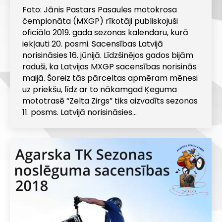
Foto: Jānis Pastars Pasaules motokrosa
čempionāta (MXGP) rīkotāji publiskojuši
oficiālo 2019. gada sezonas kalendaru, kurā
iekļauti 20. posmi. Sacensības Latvijā
norisināsies 16. jūnijā. Līdzšinējos gados bijām
raduši, ka Latvijas MXGP sacensības norisinās
maijā. Šoreiz tās pārceltas apmēram mēnesi
uz priekšu, līdz ar to nākamgad Ķeguma
mototrasē “Zelta Zirgs” tiks aizvadīts sezonas
11. posms. Latvijā norisināsies…