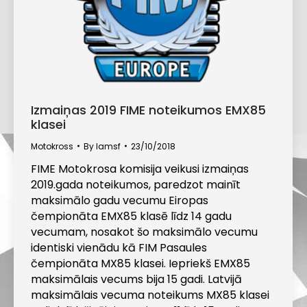
Izmaiņas 2019 FIME noteikumos EMX85
klasei
Motokross
By
lamsf
23/10/2018
FIME Motokrosa komisija veikusi izmaiņas
2019.gada noteikumos, paredzot mainīt
maksimālo gadu vecumu Eiropas
čempionāta EMX85 klasē līdz 14 gadu
vecumam, nosakot šo maksimālo vecumu
identiski vienādu kā FIM Pasaules
čempionāta MX85 klasei. Iepriekš EMX85
maksimālais vecums bija 15 gadi. Latvijā
maksimālais vecuma noteikums MX85 klasei