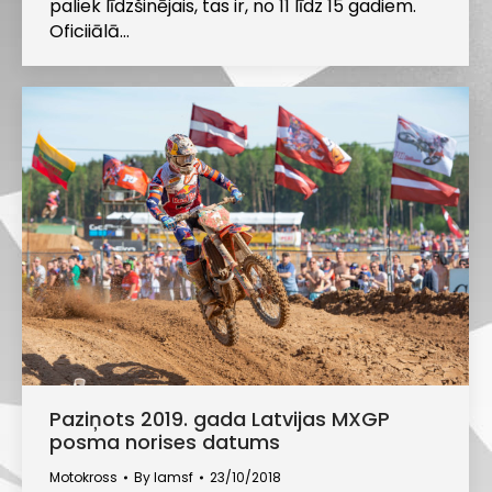
paliek līdzšinējais, tas ir, no 11 līdz 15 gadiem.
Oficiiālā…
Paziņots 2019. gada Latvijas MXGP
posma norises datums
Motokross
By
lamsf
23/10/2018