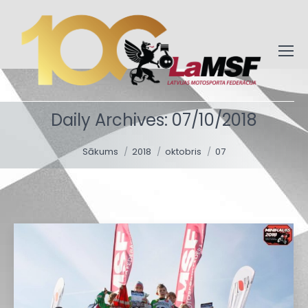
Daily Archives:
07/10/2018
You are here:
Sākums
2018
oktobris
07