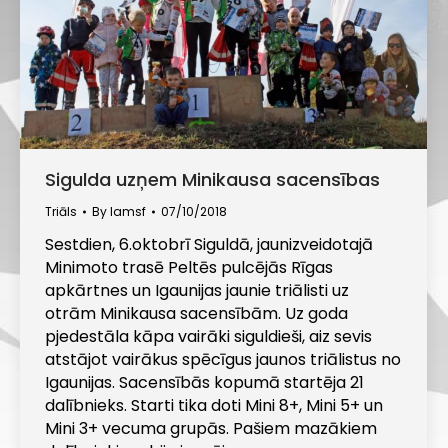
Sigulda uzņem Minikausa sacensības
Triāls
By
lamsf
07/10/2018
Sestdien, 6.oktobrī Siguldā, jaunizveidotajā
Minimoto trasē Peltēs pulcējās Rīgas
apkārtnes un Igaunijas jaunie triālisti uz
otrām Minikausa sacensībām. Uz goda
pjedestāla kāpa vairāki siguldieši, aiz sevis
atstājot vairākus spēcīgus jaunos triālistus no
Igaunijas. Sacensībās kopumā startēja 21
dalībnieks. Starti tika doti Mini 8+, Mini 5+ un
Mini 3+ vecuma grupās. Pašiem mazākiem