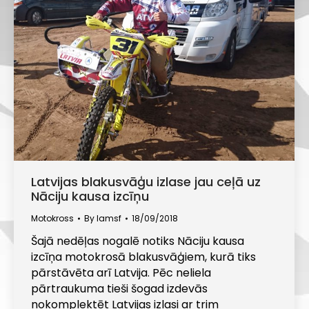
Latvijas blakusvāģu izlase jau ceļā uz
Nāciju kausa izcīņu
Motokross
By
lamsf
18/09/2018
Šajā nedēļas nogalē notiks Nāciju kausa
izcīņa motokrosā blakusvāģiem, kurā tiks
pārstāvēta arī Latvija. Pēc neliela
pārtraukuma tieši šogad izdevās
nokomplektēt Latvijas izlasi ar trim