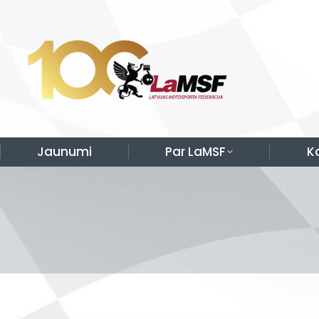
Jaunumi
Par LaMSF
K