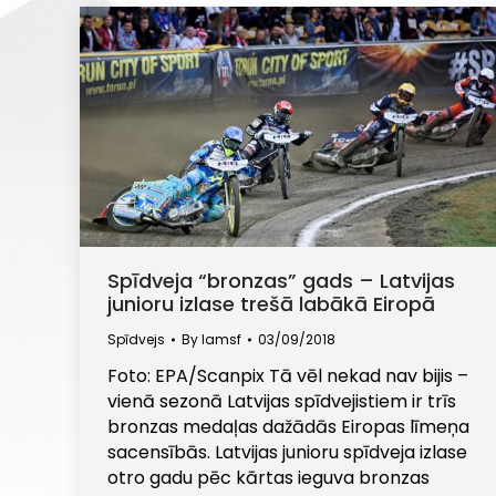
Spīdveja “bronzas” gads – Latvijas
junioru izlase trešā labākā Eiropā
Spīdvejs
By
lamsf
03/09/2018
Foto: EPA/Scanpix Tā vēl nekad nav bijis –
vienā sezonā Latvijas spīdvejistiem ir trīs
bronzas medaļas dažādās Eiropas līmeņa
sacensībās. Latvijas junioru spīdveja izlase
otro gadu pēc kārtas ieguva bronzas