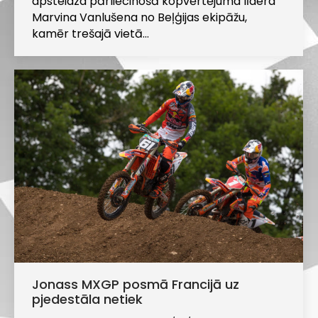
apsteidza pārliecinošā kopvērtējuma līdera
Marvina Vanlušena no Beļģijas ekipāžu,
kamēr trešajā vietā…
Jonass MXGP posmā Francijā uz
pjedestāla netiek