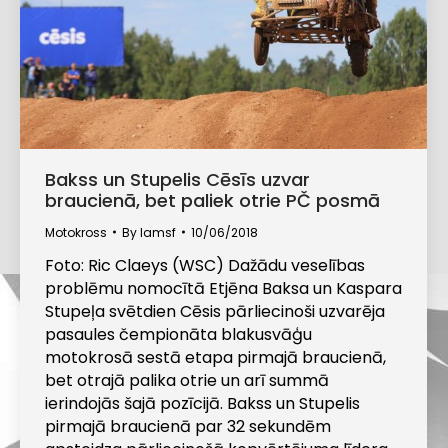
Bakss un Stupelis Cēsīs uzvar
braucienā, bet paliek otrie PČ posmā
Motokross
By
lamsf
10/06/2018
Foto: Ric Claeys (WSC) Dažādu veselības
problēmu nomocītā Etjēna Baksa un Kaspara
Stupeļa svētdien Cēsis pārliecinoši uzvarēja
pasaules čempionāta blakusvāģu
motokrosā sestā etapa pirmajā braucienā,
bet otrajā palika otrie un arī summā
ierindojās šajā pozīcijā. Bakss un Stupelis
pirmajā braucienā par 32 sekundēm