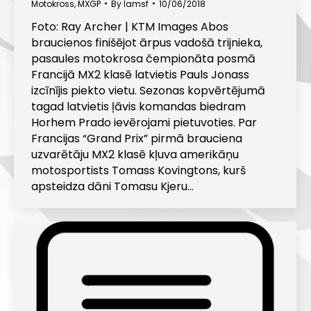
Motokross
,
MXGP
By
lamsf
10/06/2018
Foto: Ray Archer | KTM Images Abos
braucienos finišējot ārpus vadošā trijnieka,
pasaules motokrosa čempionāta posmā
Francijā MX2 klasē latvietis Pauls Jonass
izcīnījis piekto vietu. Sezonas kopvērtējumā
tagad latvietis ļāvis komandas biedram
Horhem Prado ievērojami pietuvoties. Par
Francijas “Grand Prix” pirmā brauciena
uzvarētāju MX2 klasē kļuva amerikāņu
motosportists Tomass Kovingtons, kurš
apsteidza dāni Tomasu Kjeru…