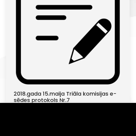
2018.gada 15.maija Triāla komisijas e-
sēdes protokols Nr.7
LaMSF jaunumi
By
lamsf
10/06/2018
Informējam, ka šajā tīmekļa vietnē tiek izmantotas
sīkdatnes (angļu val. "cookies"). Turpinot lietot šo
2018.gada 15.maija Triāla komisijas sēdes
vietni, Jūs piekrītat, ka mēs uzkrāsim un izmantosim
protokols Nr.7
sīkdatnes Jūsu ierīcē. Savu piekrišanu Jūs jebkurā laikā
varat atsaukt, nodzēšot saglabātās sīkdatnes.