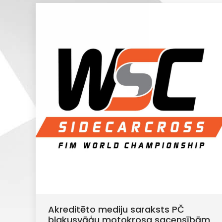
Akreditēto mediju saraksts PČ
blakusvāģu motokrosa sacensībām