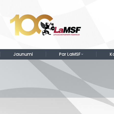
Jaunumi
Par LaMSF
K