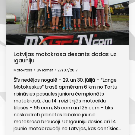
Latvijas motokrosa desants dodas uz
Igauniju
Motokross
By
lamsf
27/07/2017
Šīs nedēļas nogalē – 29. un 30. jūlijā – “Lange
Motokeskus” trasē apmēram 6 km no Tartu
risināsies pasaules junioru čempionāts
motokrosā. Jau 14. reizi trijās motociklu
klasēs – 65 ccm, 85 ccm un 125 ccm – tiks
noskaidroti planētas labākie jaunie
motokrosa braucēji. Uz Igauniju dosies arī 14
jaunie motobraucēji no Latvijas, kas centīsies…