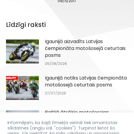
09/11/2017
Līdzīgi raksti
Igaunijā aizvadīts Latvijas
čempionāta motošosejā ceturtais
posms
05/08/2026
Igaunijā notiks Latvijas čempionāta
motošosejā ceturtais posms
27/07/2026
Baltijā ātrākie motošosejas
braucēji jūnijā tiksies Biķernieku
Informējam, ka šajā tīmekļa vietnē tiek izmantotas
trasē
sīkdatnes (angļu val. "cookies"). Turpinot lietot šo
vietni, Jūs piekrītat, ka mēs uzkrāsim un izmantosim