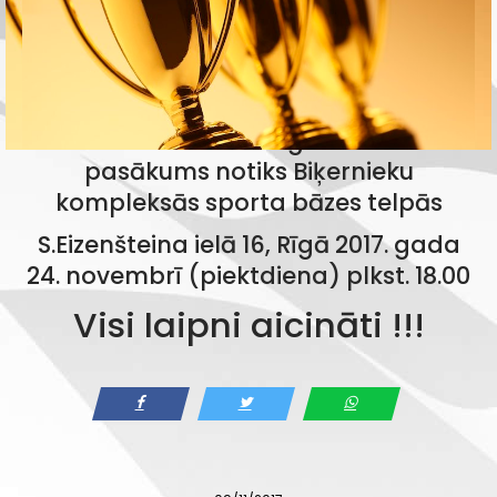
LaMSF Motošosejas komisija informē,
ka 2017. sezonas noslēguma oficiālais
pasākums notiks Biķernieku
kompleksās sporta bāzes telpās
S.Eizenšteina ielā 16, Rīgā 2017. gada
24. novembrī (piektdiena) plkst. 18.00
Visi laipni aicināti !!!