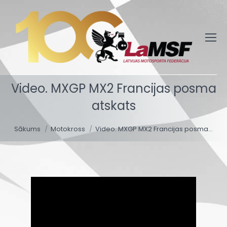
Video. MXGP MX2 Francijas posma
atskats
You are here:
Sākums
Motokross
Video. MXGP MX2 Francijas posma…