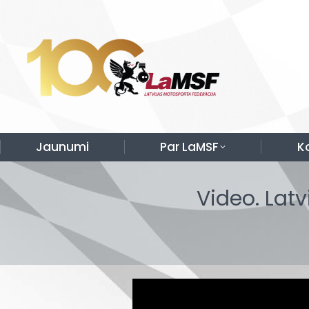
Jaunumi
Par LaMSF
K
Video. Lat