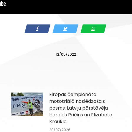
12/05/2022
Eiropas čempionāta
mototriālā noslēdzošais
posms, Latviju pārstāvēja
Haralds Pričins un Elizabete
Kraukle
20/07/2026