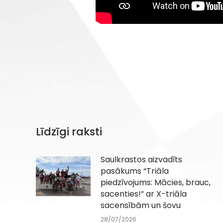
Līdzīgi raksti
Saulkrastos aizvadīts
pasākums “Triāla
piedzīvojums: Mācies, brauc,
sacenties!” ar X-triāla
sacensībām un šovu
28/07/2026