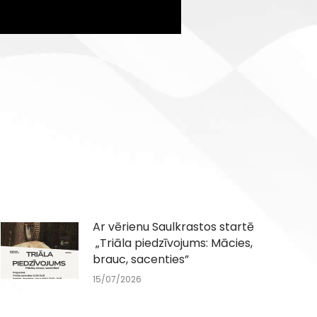
Ar vērienu Saulkrastos startē
„Triāla piedzīvojums: Mācies,
brauc, sacenties”
15/07/2026