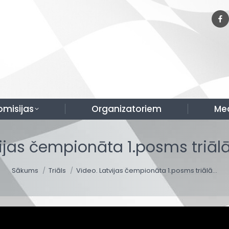
omisijas
Organizatoriem
Me
vijas čempionāta 1.posms triā
You are here:
Sākums
Triāls
Video. Latvijas čempionāta 1.posms triālā…