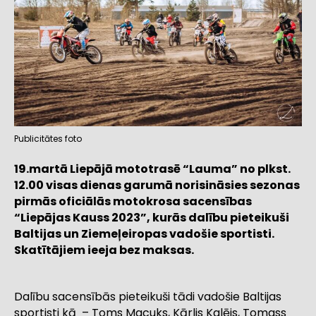
Publicitātes foto
19.martā Liepājā mototrasē “Lauma” no plkst.
12.00 visas dienas garumā norisināsies sezonas
pirmās oficiālās motokrosa sacensības
“Liepājas Kauss 2023”, kurās dalību pieteikuši
Baltijas un Ziemeļeiropas vadošie sportisti.
Skatītājiem ieeja bez maksas.
Dalību sacensībās pieteikuši tādi vadošie Baltijas
sportisti kā – Toms Macuks, Kārlis Kalējs, Tomass