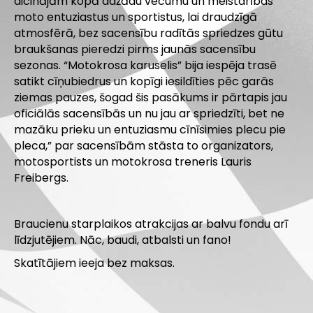
aicinājām kopā dažādu vecumu un meistarības
moto entuziastus un sportistus, lai draudzīgā
atmosfērā, bez sacensību radītās spriedzes gūtu
braukšanas pieredzi pirms jaunās sacensību
sezonas. “Motokrosa karuselis” bija iespēja trasē
satikt cīņubiedrus un kopīgi iesildīties pēc garās
ziemas pauzes, šogad šis pasākums ir pārtapis jau
oficiālās sacensībās un nu jau ar spriedzīti, bet ne
mazāku prieku un entuziasmu cīnīsimies plecu pie
pleca,” par sacensībām stāsta to organizators,
motosportists un motokrosa treneris Lauris
Freibergs.
Braucienu starplaikos atrakcijas ar balvu fondu arī
līdzjutējiem. Nāc, baudi, atbalsti un fano!
Skatītājiem ieeja bez maksas.