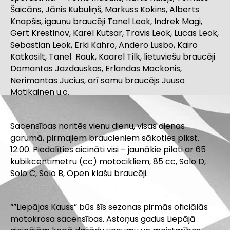
Šaicāns, Jānis Kubuliņš, Markuss Kokins, Alberts
Knapšis, igauņu braucēji Tanel Leok, Indrek Magi,
Gert Krestinov, Karel Kutsar, Travis Leok, Lucas Leok,
Sebastian Leok, Erki Kahro, Andero Lusbo, Kairo
Katkosilt, Tanel Rauk, Kaarel Tilk, lietuviešu braucēji
Domantas Jazdauskas, Erlandas Mackonis,
Nerimantas Jucius, arī somu braucējs Juuso
Matikainen u.c.
Sacensības noritēs vienu dienu, visas dienas
garumā, pirmajiem braucieniem sākoties plkst.
12.00. Piedalīties aicināti visi – jaunākie piloti ar 65
kubikcentimetru (cc) motocikliem, 85 cc, Solo D,
Solo C, Solo B, Open klašu braucēji.
“”Liepājas Kauss” būs šīs sezonas pirmās oficiālās
motokrosa sacensības. Astoņus gadus Liepājā