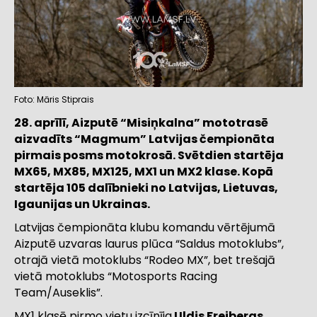
Foto: Māris Stiprais
28. aprīlī, Aizputē “Misiņkalna” mototrasē
aizvadīts “Magmum” Latvijas čempionāta
pirmais posms motokrosā. Svētdien startēja
MX65, MX85, MX125, MX1 un MX2 klase. Kopā
startēja 105 dalībnieki no Latvijas, Lietuvas,
Igaunijas un Ukrainas.
Latvijas čempionāta klubu komandu vērtējumā
Aizputē uzvaras laurus plūca “Saldus motoklubs”,
otrajā vietā motoklubs “Rodeo MX”, bet trešajā
vietā motoklubs “Motosports Racing
Team/Auseklis”.
MX1 klasē pirmo vietu izcīnīja
Uldis Freibergs