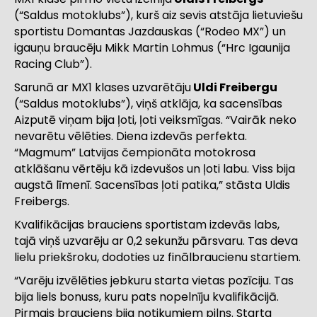
(“Saldus motoklubs”), kurš aiz sevis atstāja lietuviešu
sportistu Domantas Jazdauskas (“Rodeo MX”) un
igauņu braucēju Mikk Martin Lohmus (“Hrc Igaunija
Racing Club”).
Sarunā ar MX1 klases uzvarētāju
Uldi Freibergu
(“Saldus motoklubs”), viņš atklāja, ka sacensības
Aizputē viņam bija ļoti, ļoti veiksmīgas. “Vairāk neko
nevarētu vēlēties. Diena izdevās perfekta.
“Magmum” Latvijas čempionāta motokrosa
atklāšanu vērtēju kā izdevušos un ļoti labu. Viss bija
augstā līmenī. Sacensības ļoti patika,” stāsta Uldis
Freibergs.
Kvalifikācijas brauciens sportistam izdevās labs,
tajā viņš uzvarēju ar 0,2 sekunžu pārsvaru. Tas deva
lielu priekšroku, dodoties uz finālbraucienu startiem.
“Varēju izvēlēties jebkuru starta vietas pozīciju. Tas
bija liels bonuss, kuru pats nopelnīju kvalifikācijā.
Pirmais brauciens bija notikumiem pilns. Starta