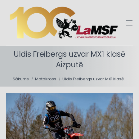
Uldis Freibergs uzvar MX1 klasē
Aizputē
You are here:
Sākums
Motokross
Uldis Freibergs uzvar MX1 klasē…