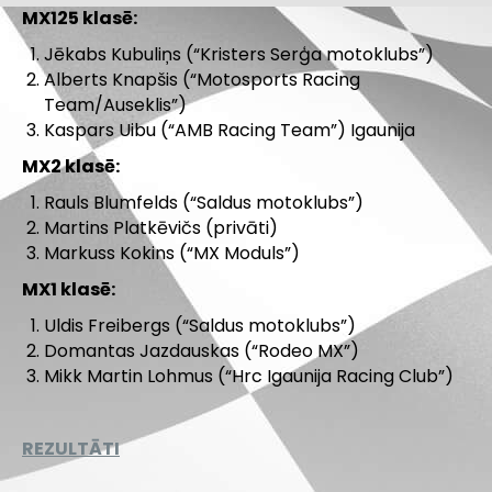
MX125 klasē:
Jēkabs Kubuliņs (“Kristers Serģa motoklubs”)
Alberts Knapšis (“Motosports Racing
Team/Auseklis”)
Kaspars Uibu (“AMB Racing Team”) Igaunija
MX2 klasē:
Rauls Blumfelds (“Saldus motoklubs”)
Martins Platkēvičs (privāti)
Markuss Kokins (“MX Moduls”)
MX1 klasē:
Uldis Freibergs (“Saldus motoklubs”)
Domantas Jazdauskas (“Rodeo MX”)
Mikk Martin Lohmus (“Hrc Igaunija Racing Club”)
REZULTĀTI