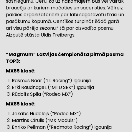
sasniegumu. Ceru, ka uz nākamajiem būs vēl vairāk
braucēju ar kuriem mačoties un sacensties. Vēlreiz
paldies organizatoriem par labi sagatavotu trasi un
pasākumu kopumā. Centīšos turpināt šādā garā
arī visu pārējo sezonu,” tā par aizvadīto posmu
Aizputē stāsta Uldis Freibergs.
“Magmum” Latvijas čempionāta pirmā posma
TOP3:
MX65 klasē:
Rasmus Naar (“LL Racing”) Igaunija
Erki RaudnageL (“MTU SEK”) Igaunija
Rūdolfs Spila (“Rodeo MX”)
MX85 klasē:
Jēkabs Hudolejs (“Rodeo MX”)
Martins Cīrulis (“MX Moduls”)
Enriko Peilman (“Redmoto Racing”) Igaunija