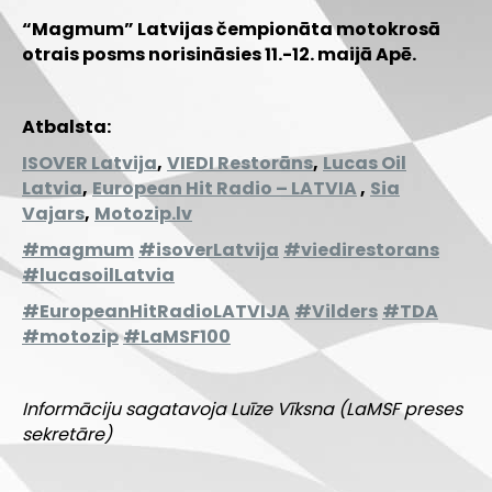
“Magmum” Latvijas čempionāta motokrosā
otrais posms norisināsies 11.-12. maijā Apē.
Atbalsta:
ISOVER Latvija
,
VIEDI Restorāns
,
Lucas Oil
Latvia
,
European Hit Radio – LATVIA
,
Sia
Vajars
,
Motozip.lv
#magmum
#isoverLatvija
#viedirestorans
#lucasoilLatvia
#EuropeanHitRadioLATVIJA
#Vilders
#TDA
#motozip
#LaMSF100
Informāciju sagatavoja Luīze Vīksna (LaMSF preses
sekretāre)