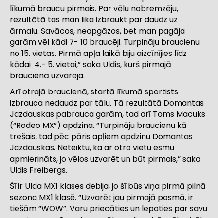
līkumā braucu pirmais. Par vēlu nobremzēju,
rezultātā tas man lika izbraukt par daudz uz
ārmalu. Savācos, neapgāzos, bet man pagāja
garām vēl kādi 7- 10 braucēji. Turpināju braucienu
no 15. vietas. Pirmā apļa laikā biju aizcīnījies līdz
kādai 4.- 5. vietai,” saka Uldis, kurš pirmajā
braucienā uzvarēja.
Arī otrajā braucienā, startā līkumā sportists
izbrauca nedaudz par tālu. Tā rezultātā Domantas
Jazdauskas pabrauca garām, tad arī Toms Macuks
(“Rodeo MX”) apdzina. “Turpināju braucienu kā
trešais, tad pēc pāris apļiem apdzinu Domantas
Jazdauskas. Neteiktu, ka ar otro vietu esmu
apmierināts, jo vēlos uzvarēt un būt pirmais,” saka
Uldis Freibergs.
Šī ir Ulda MX1 klases debija, jo šī būs viņa pirmā pilnā
sezona MX1 klasē. “Uzvarēt jau pirmajā posmā, ir
tiešām “WOW”. Varu priecāties un lepoties par savu