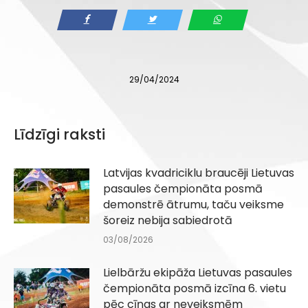
29/04/2024
Līdzīgi raksti
Latvijas kvadriciklu braucēji Lietuvas
pasaules čempionāta posmā
demonstrē ātrumu, taču veiksme
šoreiz nebija sabiedrotā
03/08/2026
Lielbāržu ekipāža Lietuvas pasaules
čempionāta posmā izcīna 6. vietu
pēc cīņas ar neveiksmēm