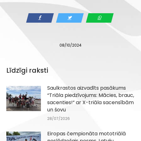
08/10/2024
Līdzīgi raksti
Saulkrastos aizvadīts pasākums
“Triāla piedzīvojums: Mācies, brauc,
sacenties!” ar X-triāla sacensībām
un šovu
28/07/2026
Eiropas čempionāta mototriālā
noslēdzošais posms, Latviju