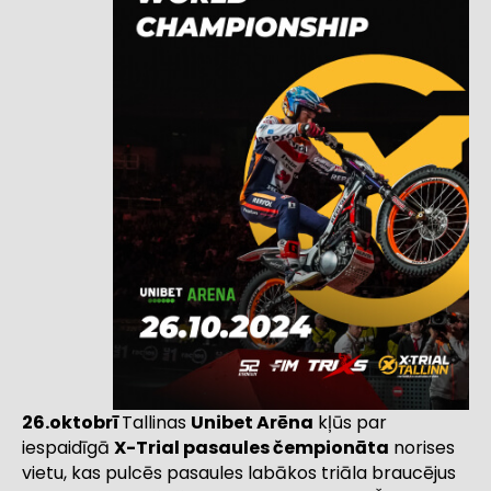
26.oktobrī
Tallinas
Unibet Arēna
kļūs par
iespaidīgā
X-Trial pasaules čempionāta
norises
vietu, kas pulcēs pasaules labākos triāla braucējus