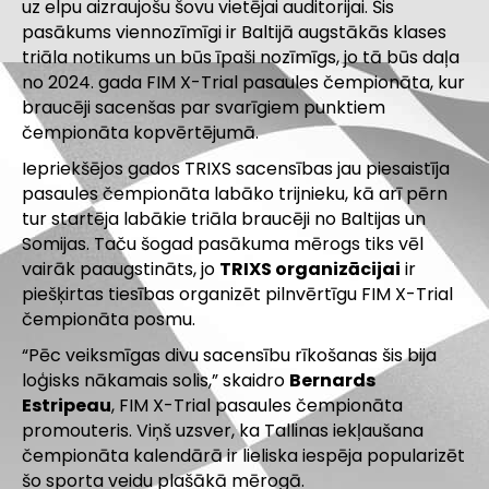
uz elpu aizraujošu šovu vietējai auditorijai. Šis
pasākums viennozīmīgi ir Baltijā augstākās klases
triāla notikums un būs īpaši nozīmīgs, jo tā būs daļa
no 2024. gada FIM X-Trial pasaules čempionāta, kur
braucēji sacenšas par svarīgiem punktiem
čempionāta kopvērtējumā.
Iepriekšējos gados TRIXS sacensības jau piesaistīja
pasaules čempionāta labāko trijnieku, kā arī pērn
tur startēja labākie triāla braucēji no Baltijas un
Somijas. Taču šogad pasākuma mērogs tiks vēl
vairāk paaugstināts, jo
TRIXS organizācijai
ir
piešķirtas tiesības organizēt pilnvērtīgu FIM X-Trial
čempionāta posmu.
“Pēc veiksmīgas divu sacensību rīkošanas šis bija
loģisks nākamais solis,” skaidro
Bernards
Estripeau
, FIM X-Trial pasaules čempionāta
promouteris. Viņš uzsver, ka Tallinas iekļaušana
čempionāta kalendārā ir lieliska iespēja popularizēt
šo sporta veidu plašākā mērogā.