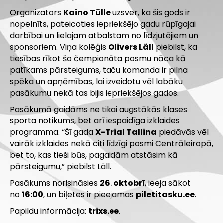
Organizators
Kaino Tülle
uzsver, ka šis gods ir
nopelnīts, pateicoties iepriekšējo gadu rūpīgajai
darbībai un lielajam atbalstam no līdzjutējiem un
sponsoriem. Viņa kolēģis
Olivers Läll
piebilst, ka
tiesības rīkot šo čempionāta posmu nāca kā
patīkams pārsteigums, taču komanda ir pilna
spēka un apņēmības, lai izveidotu vēl labāku
pasākumu nekā tas bijis iepriekšējos gados.
Pasākumā gaidāms ne tikai augstākās klases
sporta notikums, bet arī iespaidīga izklaides
programma. “Šī gada
X-Trial Tallina
piedāvās vēl
vairāk izklaides nekā citi līdzīgi posmi Centrāleiropā,
bet to, kas tieši būs, pagaidām atstāsim kā
pārsteigumu,” piebilst Läll.
Pasākums norisināsies
26. oktobrī
, ieeja sākot
no
16:00
, un biļetes ir pieejamas
piletitasku.ee
.
Papildu informācija:
trixs.ee
.