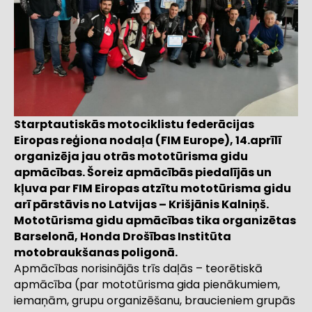
Starptautiskās motociklistu federācijas
Eiropas reģiona nodaļa (FIM Europe), 14.aprīlī
organizēja jau otrās mototūrisma gidu
apmācības. Šoreiz apmācībās piedalījās un
kļuva par FIM Eiropas atzītu mototūrisma gidu
arī pārstāvis no Latvijas – Krišjānis Kalniņš.
Mototūrisma gidu apmācības tika organizētas
Barselonā, Honda Drošības Institūta
motobraukšanas poligonā.
Apmācības norisinājās trīs daļās – teorētiskā
apmācība (par mototūrisma gida pienākumiem,
iemaņām, grupu organizēšanu, braucieniem grupās