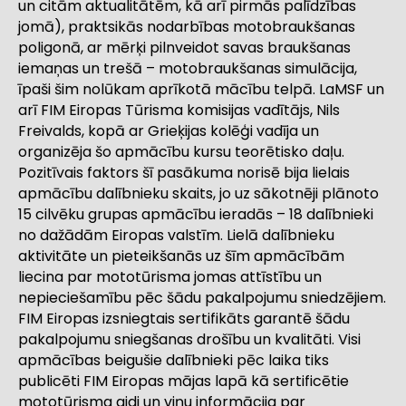
un citām aktualitātēm, kā arī pirmās palīdzības
jomā), praktsikās nodarbības motobraukšanas
poligonā, ar mērķi pilnveidot savas braukšanas
iemaņas un trešā – motobraukšanas simulācija,
īpaši šim nolūkam aprīkotā mācību telpā. LaMSF un
arī FIM Eiropas Tūrisma komisijas vadītājs, Nils
Freivalds, kopā ar Grieķijas kolēģi vadīja un
organizēja šo apmācību kursu teorētisko daļu.
Pozitīvais faktors šī pasākuma norisē bija lielais
apmācību dalībnieku skaits, jo uz sākotnēji plānoto
15 cilvēku grupas apmācību ieradās – 18 dalībnieki
no dažādām Eiropas valstīm. Lielā dalībnieku
aktivitāte un pieteikšanās uz šīm apmācībām
liecina par mototūrisma jomas attīstību un
nepieciešamību pēc šādu pakalpojumu sniedzējiem.
FIM Eiropas izsniegtais sertifikāts garantē šādu
pakalpojumu sniegšanas drošību un kvalitāti. Visi
apmācības beigušie dalībnieki pēc laika tiks
publicēti FIM Eiropas mājas lapā kā sertificētie
mototūrisma gidi un viņu informācija par