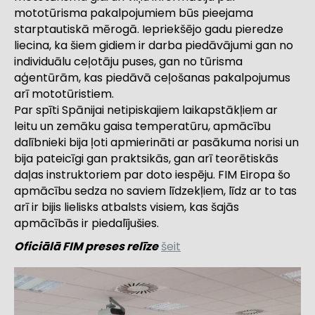
mototūrisma pakalpojumiem būs pieejama
starptautiskā mērogā. Iepriekšējo gadu pieredze
liecina, ka šiem gidiem ir darba piedāvājumi gan no
individuālu ceļotāju puses, gan no tūrisma
aģentūrām, kas piedāvā ceļošanas pakalpojumus
arī mototūristiem.
Par spīti Spānijai netipiskajiem laikapstākļiem ar
leitu un zemāku gaisa temperatūru, apmācību
dalībnieki bija ļoti apmierināti ar pasākuma norisi un
bija pateicīgi gan praktsikās, gan arī teorētiskās
daļas instruktoriem par doto iespēju. FIM Eiropa šo
apmācību sedza no saviem līdzekļiem, līdz ar to tas
arī ir bijis lielisks atbalsts visiem, kas šajās
apmācībās ir piedalījušies.
Oficiālā FIM preses relīze
šeit