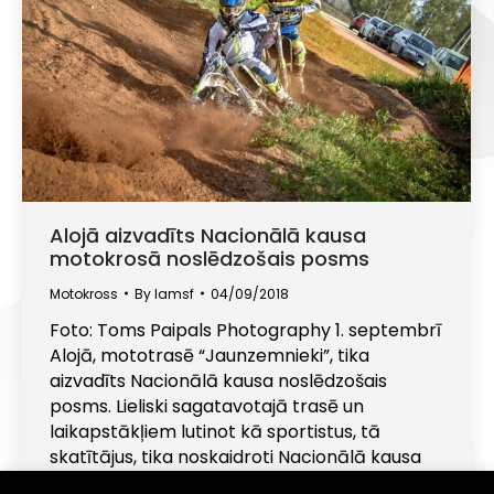
Alojā aizvadīts Nacionālā kausa
motokrosā noslēdzošais posms
Motokross
By
lamsf
04/09/2018
Foto: Toms Paipals Photography 1. septembrī
Alojā, mototrasē “Jaunzemnieki”, tika
aizvadīts Nacionālā kausa noslēdzošais
posms. Lieliski sagatavotajā trasē un
laikapstākļiem lutinot kā sportistus, tā
skatītājus, tika noskaidroti Nacionālā kausa
2018 čempionu titulu ieguvēji. MX 50 Jaunāko