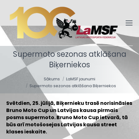
Supermoto sezonas atklāšana
Biķerniekos
You are here:
Sākums
LaMSF jaunumi
Supermoto sezonas atklāšana Biķerniekos
Svētdien, 25. jūlijā, Biķernieku trasē norisināsies
Bruno Moto Cup un Latvijas kausa pirmais
posms supermoto.
Bruno Moto Cup ietvarā, tā
būs arī motošosejas Latvijas kausa street
klases ieskaite.