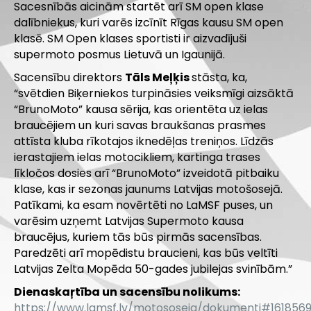
Sacesnībās aicinām startēt arī SM open klase
dalībniekus, kuri varēs izcīnīt Rīgas kausu SM open
klasē.
SM Open klases sportisti ir aizvadījuši
supermoto posmus Lietuvā un Igaunijā.
Sacensību direktors
Tāls Meļķis
stāsta, ka,
“svētdien Biķerniekos turpināsies veiksmīgi aizsāktā
“BrunoMoto” kausa sērija, kas orientēta uz ielas
braucējiem un kuri savas braukšanas prasmes
attīsta kluba rīkotajos iknedēļas treniņos. Līdzās
ierastajiem ielas motocikliem, kartinga trases
līkločos dosies arī “BrunoMoto” izveidotā pitbaiku
klase, kas ir sezonas jaunums Latvijas motošosejā.
Patīkami, ka esam novērtēti no LaMSF puses, un
varēsim uzņemt Latvijas Supermoto kausa
braucējus, kuriem tās būs pirmās sacensības.
Paredzēti arī mopēdistu braucieni, kas būs veltīti
Latvijas Zelta Mopēda 50-gades jubilejas svinībām.”
Dienaskaŗtība un sacensību nolikums:
https://www.lamsf.lv/motososeja/dokumenti#161856