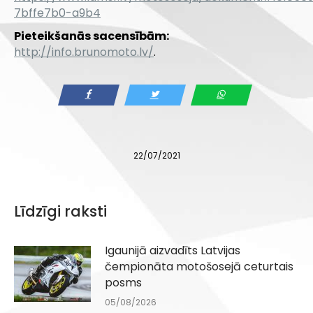
7bffe7b0-a9b4
Pieteikšanās sacensībām:
http://info.brunomoto.lv/
.
22/07/2021
Līdzīgi raksti
Igaunijā aizvadīts Latvijas
čempionāta motošosejā ceturtais
posms
05/08/2026