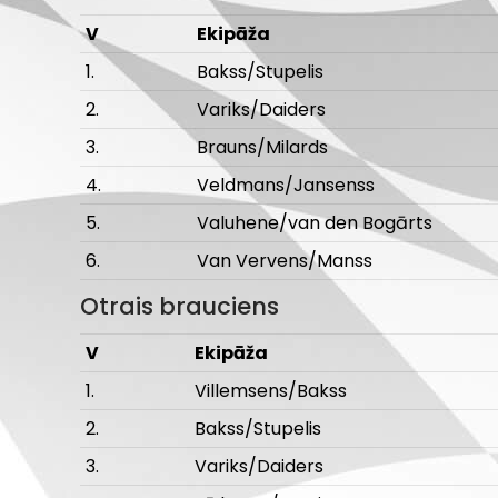
V
Ekipāža
1.
Bakss/Stupelis
2.
Variks/Daiders
3.
Brauns/Milards
4.
Veldmans/Jansenss
5.
Valuhene/van den Bogārts
6.
Van Vervens/Manss
Otrais brauciens
V
Ekipāža
1.
Villemsens/Bakss
2.
Bakss/Stupelis
3.
Variks/Daiders