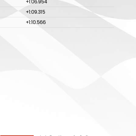
+1:06.954
+1:09.315
+1:10.566