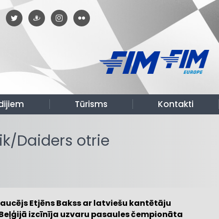
dijiem
Tūrisms
Kontakti
k/Daiders otrie
ucējs Etjēns Bakss ar latviešu kantētāju
Beļģijā izcīnīja uzvaru pasaules čempionāta