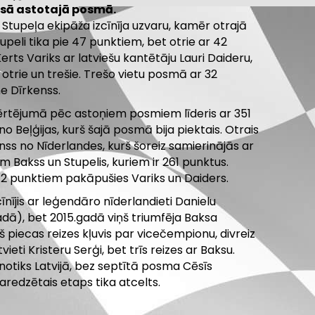
sā astotajā posmā.
Stupeļa ekipāža izcīnīja uzvaru, kamēr otrajā
upeli tika pie 47 punktiem, bet otrie ar 42
erts Variks ar latviešu kantētāju Lauri Daideru,
i otrie un trešie. Trešo vietu posmā ar 32
e Dīrkenss.
rtējumā pēc astoņiem posmiem līderis ar 351
o Beļģijas, kurš šajā posmā bija piektais. Otrais
ss no Nīderlandes, kurš šoreiz samierinājās ar
em Bakss un Stupelis, kuriem ir 261 punktus.
212 punktiem pakāpušies Variks un Daiders.
zcīnījis ar leģendāro nīderlandieti Danielu
dā), bet 2015.gadā viņš triumfēja Baksa
 piecas reizes kļuvis par vicečempionu, divreiz
ieti Kristeru Serģi, bet trīs reizes ar Baksu.
notiks Latvijā, bez septītā posma Cēsīs
aredzētais etaps tika atcelts.