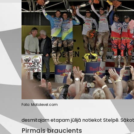
Foto: Motolevel.com
desmitajam etapam jūlijā notiekot Stelpē. Sākot
Pirmais braucients