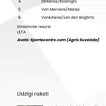
4.
Dīrkenss/Rostingts
5.
Van Mervens/Manss
6.
Vanluhene/van den Bogārts
Izmantotie resursi:
LETA
Avots: Sportacentrs.com (Agris Suveizda)
Līdzīgi raksti