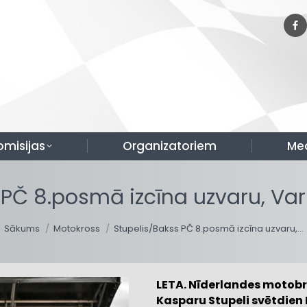
omisijas
Organizatoriem
Me
 PČ 8.posmā izcīna uzvaru, Vari
You are here:
Sākums
Motokross
Stupelis/Bakss PČ 8.posmā izcīna uzvaru,…
LETA. Nīderlandes motobra
Kasparu Stupeli svētdien 