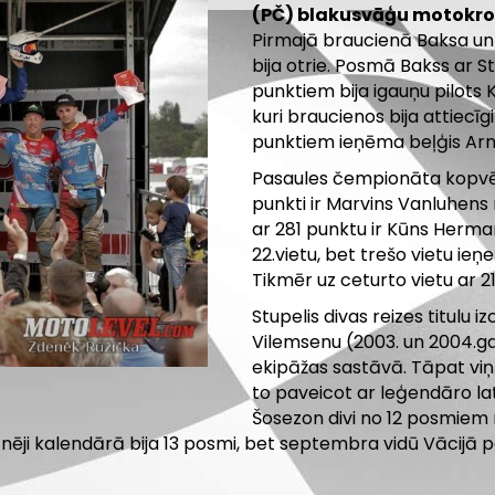
(PČ) blakusvāģu motokro
Pirmajā braucienā Baksa un 
bija otrie. Posmā Bakss ar St
punktiem bija igauņu pilots K
kuri braucienos bija attiecīg
punktiem ieņēma beļģis Arn
Pasaules čempionāta kopvē
punkti ir Marvins Vanluhens n
ar 281 punktu ir Kūns Herman
22.vietu, bet trešo vietu ieņ
Tikmēr uz ceturto vietu ar 
Stupelis divas reizes titulu i
Vilemsenu (2003. un 2004.ga
ekipāžas sastāvā. Tāpat viņš
to paveicot ar leģendāro latv
Šosezon divi no 12 posmiem 
nēji kalendārā bija 13 posmi, bet septembra vidū Vācijā p