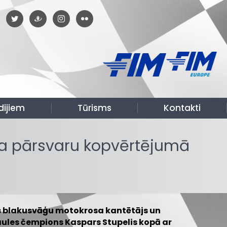
dijiem
Tūrisms
Kontakti
ina pārsvaru kopvērtējumā
s blakusvāģu motokrosa kantētājs un
aules čempions Kaspars Stupelis kopā ar