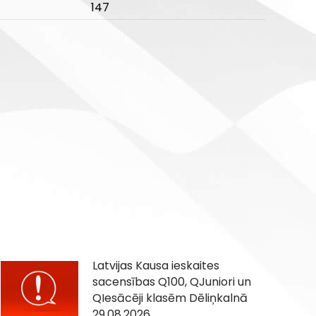
147
Latvijas Kausa ieskaites
sacensības Q100, QJuniori un
QIesācēji klasēm Dēliņkalnā
29.08.2026