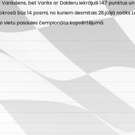
 Vanlušens, bet Variks ar Daideru iekrājuši 147 punktus un
ā būs 14 posmi, no kuriem desmitais 28.jūlijā notiks Lat
rešo vietu pasaules čempionāta kopvērtējumā.