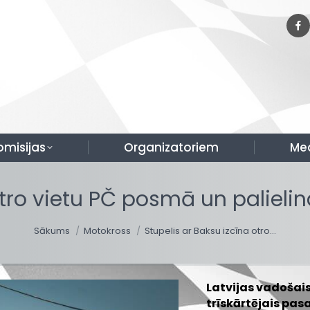
omisijas
Organizatoriem
Me
 otro vietu PČ posmā un paliel
You are here:
Sākums
Motokross
Stupelis ar Baksu izcīna otro…
Latvijas vadošai
trīskārtējais pas