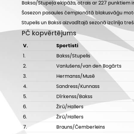
Baksa/Stupeļa ekipāža, otrais ar 227 punktiem ir
Šosezon pasaules čempionātā blakusvāģu motokros
Stupelis un Bakss aizvadītajā sezonā izcīnīja t
PČ kopvērtējums
V.
Sportisti
1.
Bakss/Stupelis
2.
Vanlušens/van den Bogārts
3.
Hermanss/Musē
4.
Sandress/Kunnass
5.
Dīrkenss/Bakss
6.
Žirū/Hallers
6.
Žirū/Hallers
7.
Brauns/Čemberleins