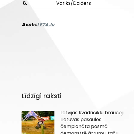
8.
Variks/Daiders
Avots:
LETA.lv
Līdzīgi raksti
Latvijas kvadriciklu braucēji
Lietuvas pasaules
čempionāta posmā
demonstrē ātrumu, taču