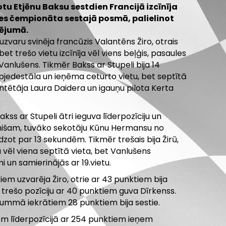
otu Etjēnu Baksu sestdien Francijā izcīnīja
les čempionāta sestajā posmā, palielinot
ējumā.
zvaru svinēja francūzis Valantēns Žiro, otrais
bet trešo vietu izcīnīja vēl viens beļģis, pasaules
anlušens. Tikmēr Bakss ar Stupeli bija 14
pjedestāla un ieņēma ceturto vietu, bet septītā
kantētāja Laura Daidera un igauņu pilota Kerta
kss ar Stupeli ātri ieguva līderpozīciju un
finišam, tuvāko sekotāju Kūnu Hermansu no
zot par 13 sekundēm. Tikmēr trešais bija Žirū,
vēl viena septītā vieta, bet Vanlušens
i un samierinājās ar 19.vietu.
em uzvarēja Žiro, otrie ar 43 punktiem bija
 trešo pozīciju ar 40 punktiem guva Dīrkenss.
summā iekrātiem 28 punktiem bija sestie.
m līderpozīcijā ar 254 punktiem ieņem