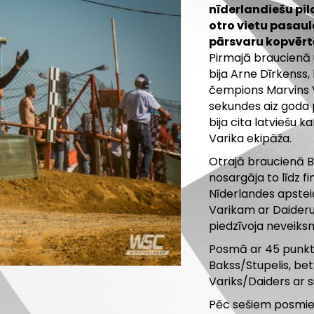
nīderlandiešu pil
otro vietu pasau
pārsvaru kopvērt
Pirmajā braucienā u
bija Arne Dīrkenss, 
čempions Marvins V
sekundes aiz goda 
bija cita latviešu 
Varika ekipāža.
Otrajā braucienā Ba
nosargāja to līdz 
Nīderlandes apsteid
Varikam ar Daideru 
piedzīvoja neveiksm
Posmā ar 45 punkti
Bakss/Stupelis, bet
Variks/Daiders ar 
Pēc sešiem posmie