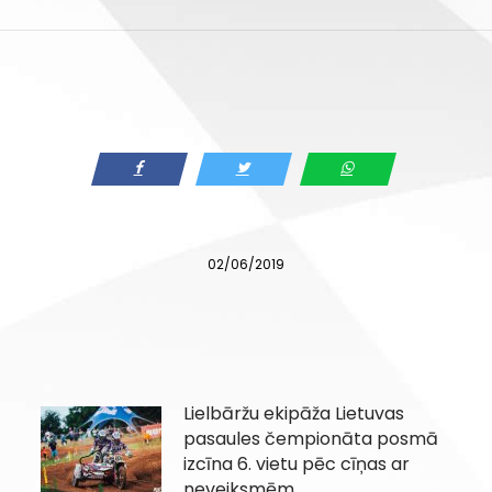
02/06/2019
Lielbāržu ekipāža Lietuvas
pasaules čempionāta posmā
izcīna 6. vietu pēc cīņas ar
neveiksmēm