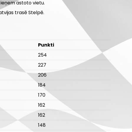
 ieņem astoto vietu.
vijas trasē Stelpē.
Punkti
254
227
206
184
170
162
162
148