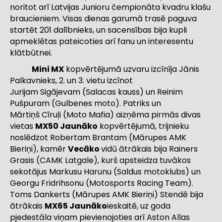
noritot arī Latvijas Junioru čempionāta kvadru klašu
braucieniem. Visas dienas garumā trasē paguva
startēt 201 dalībnieks, un sacensības bija kupli
apmeklētas pateicoties arī fanu un interesentu
klātbūtnei.
Mini MX
kopvērtējumā uzvaru izcīnīja Jānis
Palkavnieks, 2. un 3. vietu izcīnot
Jurijam Sigājevam (Salacas kauss) un Reinim
Pušpuram (Gulbenes moto). Patriks un
Mārtiņš Cīruļi (Moto Mafia) aizņēma pirmās divas
vietas
MX50 Jaunāko
kopvērtējumā, trijnieku
noslēdzot Robertam Brantam (Mārupes AMK
Bieriņi), kamēr
Vecāko
vidū ātrākais bija Rainers
Grasis (CAMK Latgale), kurš apsteidza tuvākos
sekotājus Markusu Harunu (Saldus motoklubs) un
Georgu Fridrihsonu (Motosports Racing Team).
Toms Dankerts (Mārupes AMK Bieriņi) Stendē bija
ātrākais
MX65 Jaunāko
ieskaitē, uz goda
pjedestāla viņam pievienojoties arī Aston Allas