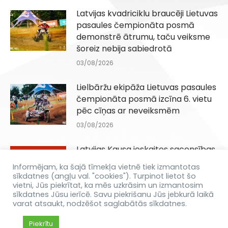
Latvijas kvadriciklu braucēji Lietuvas
pasaules čempionāta posmā
demonstrē ātrumu, taču veiksme
šoreiz nebija sabiedrotā
03/08/2026
Lielbāržu ekipāža Lietuvas pasaules
čempionāta posmā izcīna 6. vietu
pēc cīņas ar neveiksmēm
03/08/2026
Latvijas Kausa ieskaites sacensības
Q100, QJuniori un QIesācēji klasēm
Informējam, ka šajā tīmekļa vietnē tiek izmantotas
Dēliņkalnā 29.08.2026
sīkdatnes (angļu val. "cookies"). Turpinot lietot šo
vietni, Jūs piekrītat, ka mēs uzkrāsim un izmantosim
31/07/2026
sīkdatnes Jūsu ierīcē. Savu piekrišanu Jūs jebkurā laikā
varat atsaukt, nodzēšot saglabātās sīkdatnes.
Piekrītu