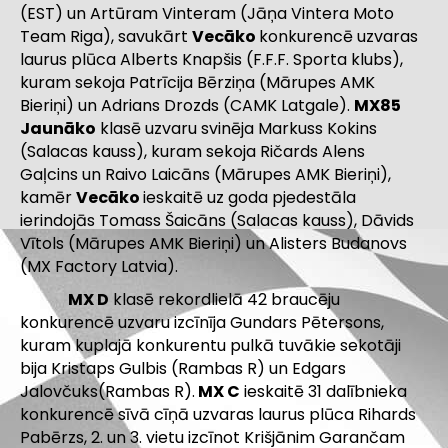
(EST) un Artūram Vinteram (Jāņa Vintera Moto
Team Riga), savukārt
Vecāko
konkurencē uzvaras
laurus plūca Alberts Knapšis (F.F.F. Sporta klubs),
kuram sekoja Patrīcija Bērziņa (Mārupes AMK
Bieriņi) un Adrians Drozds (CAMK Latgale).
MX85
Jaunāko
klasē uzvaru svinēja Markuss Kokins
(Salacas kauss), kuram sekoja Ričards Alens
Gaļcins un Raivo Laicāns (Mārupes AMK Bieriņi),
kamēr
Vecāko
ieskaitē uz goda pjedestāla
ierindojās Tomass Šaicāns (Salacas kauss), Dāvids
Vītols (Mārupes AMK Bieriņi) un Alisters Budanovs
(MX Factory Latvia).
MX D
klasē rekordlielā 42 braucēju
konkurencē uzvaru izcīnīja Gundars Pētersons,
kuram kuplajā konkurentu pulkā tuvākie sekotāji
bija Kristaps Gulbis (Rambas R) un Edgars
Jalovčuks(Rambas R).
MX C
ieskaitē 31 dalībnieka
konkurencē sīvā cīņā uzvaras laurus plūca Rihards
Pabērzs, 2. un 3. vietu izcīnot Krišjānim Garančam