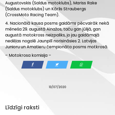
Augustovskis (Saldus motoklubs), Mariss Rake
(Saldus motoklubs) un Kārlis Straubergs
(CrossMoto Racing Team).
4. Nacionālā kausa posms gaidāms pēcvairāk nekā
mēneša 29. augustā Ainažos, taču gan jūlijā, gan
augustā motokross neizpaliks, jo jau gaidāmajā
nedēļas nogalē Jaunpilī norisināsies 2. Latvijas
Junioru un Amatieru čempionāta posms motkrosā.
– Motokrosa komisija –
13/07/2020
Līdzīgi raksti