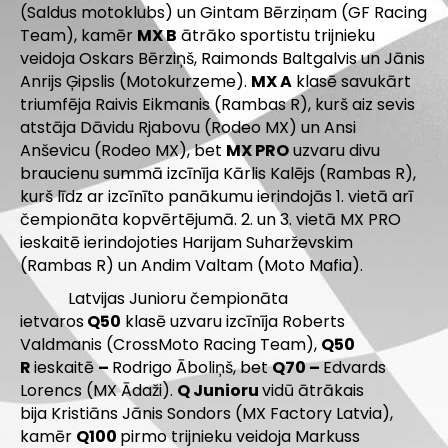
(Saldus motoklubs) un Gintam Bērziņam (GF Racing
Team), kamēr
MX B
ātrāko sportistu trijnieku
veidoja Oskars Bērziņš, Raimonds Baltgalvis un Jānis
Anrijs Ģipslis (Motokurzeme).
MX A
klasē savukārt
triumfēja Raivis Eikmanis (Rambas R), kurš aiz sevis
atstāja Dāvidu Rjabovu (Rodeo MX) un Ansi
Anševicu (Rodeo MX), bet
MX PRO
uzvaru divu
braucienu summā izcīnīja Kārlis Kalējs (Rambas R),
kurš līdz ar izcīnīto panākumu ierindojās 1. vietā arī
čempionāta kopvērtējumā. 2. un 3. vietā MX PRO
ieskaitē ierindojoties Harijam Suharževskim
(Rambas R) un Andim Valtam (Moto Mafia).
Latvijas Junioru čempionāta
ietvaros
Q50
klasē uzvaru izcīnīja Roberts
Valdmanis (CrossMoto Racing Team),
Q50
R
ieskaitē
–
Rodrigo Āboliņš, bet
Q70 –
Edvards
Lorencs (MX Ādaži).
Q Junioru
vidū ātrākais
bija Kristiāns Jānis Sondors (MX Factory Latvia),
kamēr
Q100
pirmo trijnieku veidoja Markuss