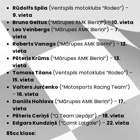
Rūdolfs Spila
(Ventspils motoklubs “Rodeo”) –
9. vieta
Bruno Geitus
(“Mārupes AMK Bieriņi”) –
10. vieta
Leo Veinbergs
(“Mārupes AMK Bieriņi”) –
7.
vieta
Roberts Vanags
(“Mārupes AMK Bieriņi”) –
12.
vieta
Pēteris Krūms
(“Mārupes AMK Bieriņi”) –
13.
vieta
Tomass Tilans
(Ventspils motoklubs “Rodeo”) –
15. vieta
Valters Jurčenko
(“Motosports Racing Team”)
–
16. vieta
Daniils Hohlovs
(“Mārupes AMK Bieriņi”) –
17.
vieta
Pēteris Ceriņš
(“Q Team Liepāja”) –
18. vieta
Edgars Kundziņš
(“Camk Latgale”) –
22. vieta
85cc klase: