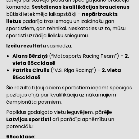
komanda.
Sestdienas kvalifikācijas braucienus
būtiski ietekmēja laikapstākļi –
nepārtraukts
lietus
padarīja trasi smagu un izaicinošu gan
sportistiem, gan tehnikai. Neskatoties uz to, mūsu
sportisti uzrādīja lielisku sniegumu.
Izcilu rezultātu
sasniedza:
Alans Bērziņš
(“Motosports Racing Team”) –
2.
vieta 65cc klasē
Patriks Cirulis
(“V.S. Riga Racing”) –
2. vieta
85cc klasē
Šie rezultāti ļauj abiem sportistiem ieņemt spēcīgas
pozīcijas cīņā par kvalifikāciju uz nākamajiem
čempionāta posmiem.
Papildus godalgoto vietu ieguvējiem, pārējie
Latvijas sportisti
arī parādīja apņēmību un
potenciālu:
65cc klase: