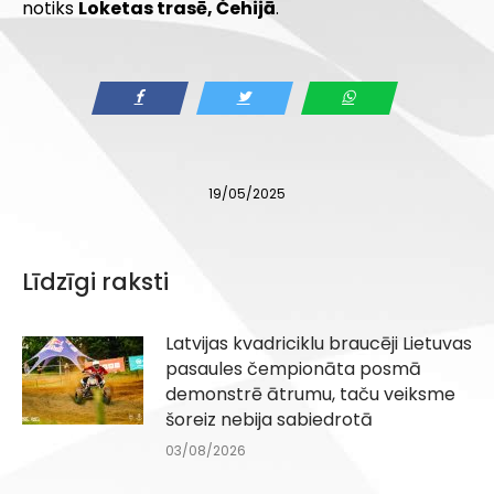
notiks
Loketas trasē, Čehijā
.
19/05/2025
Līdzīgi raksti
Latvijas kvadriciklu braucēji Lietuvas
pasaules čempionāta posmā
demonstrē ātrumu, taču veiksme
šoreiz nebija sabiedrotā
03/08/2026