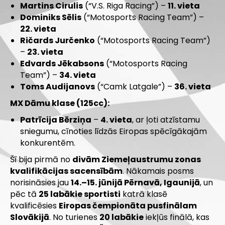
Martins Cirulis
(“V.S. Riga Racing”) –
11. vieta
Dominiks Sēlis
(“Motosports Racing Team”) –
22. vieta
Ričards Jurčenko
(“Motosports Racing Team”)
–
23. vieta
Edvards Jēkabsons
(“Motosports Racing
Team”) –
34. vieta
Toms Audijanovs
(“Camk Latgale”) –
36. vieta
MX Dāmu klase (125cc):
Patrīcija Bērziņa
–
4. vieta
, ar ļoti atzīstamu
sniegumu, cīnoties līdzās Eiropas spēcīgākajām
konkurentēm.
Šī bija pirmā no
divām Ziemeļaustrumu zonas
kvalifikācijas sacensībām
. Nākamais posms
norisināsies jau
14.–15. jūnijā Pērnavā, Igaunijā
, un
pēc tā
25 labākie sportisti
katrā klasē
kvalificēsies
Eiropas čempionāta pusfinālam
Slovākijā
. No turienes
20 labākie
iekļūs finālā, kas