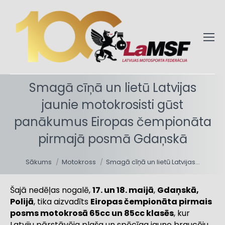
Smagā cīņā un lietū Latvijas
jaunie motokrosisti gūst
panākumus Eiropas čempionāta
pirmajā posmā Gdaņskā
You are here:
Sākums
Motokross
Smagā cīņā un lietū Latvijas…
Šajā nedēļas nogalē,
17. un 18. maijā
,
Gdaņskā,
Polijā
, tika aizvadīts
Eiropas čempionāta pirmais
posms motokrosā 65cc un 85cc klasēs
, kur
Latviju pārstāvēja plaša un spēcīga jauno braucēju