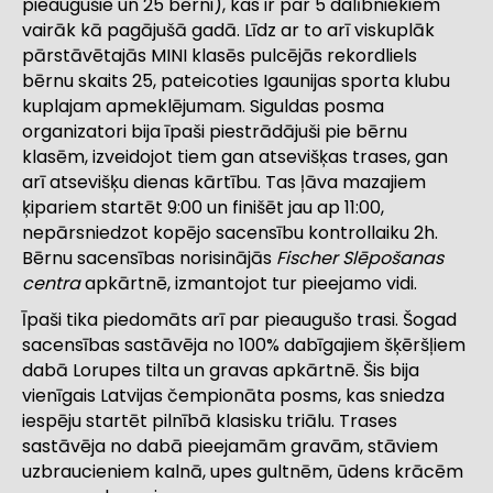
pieaugušie un 25 bērni), kas ir par 5 dalībniekiem
vairāk kā pagājušā gadā. Līdz ar to arī viskuplāk
pārstāvētajās MINI klasēs pulcējās rekordliels
bērnu skaits 25, pateicoties Igaunijas sporta klubu
kuplajam apmeklējumam. Siguldas posma
organizatori bija īpaši piestrādājuši pie bērnu
klasēm, izveidojot tiem gan atsevišķas trases, gan
arī atsevišķu dienas kārtību. Tas ļāva mazajiem
ķipariem startēt 9:00 un finišēt jau ap 11:00,
nepārsniedzot kopējo sacensību kontrollaiku 2h.
Bērnu sacensības norisinājās
Fischer Slēpošanas
centra
apkārtnē, izmantojot tur pieejamo vidi.
Īpaši tika piedomāts arī par pieaugušo trasi. Šogad
sacensības sastāvēja no 100% dabīgajiem šķēršļiem
dabā Lorupes tilta un gravas apkārtnē. Šis bija
vienīgais Latvijas čempionāta posms, kas sniedza
iespēju startēt pilnībā klasisku triālu. Trases
sastāvēja no dabā pieejamām gravām, stāviem
uzbraucieniem kalnā, upes gultnēm, ūdens krācēm