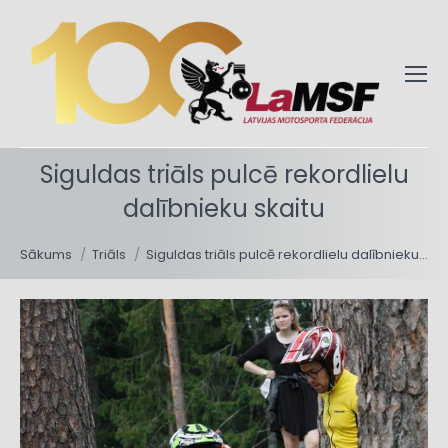
Siguldas triāls pulcē rekordlielu
dalībnieku skaitu
You are here:
Sākums
Triāls
Siguldas triāls pulcē rekordlielu dalībnieku…