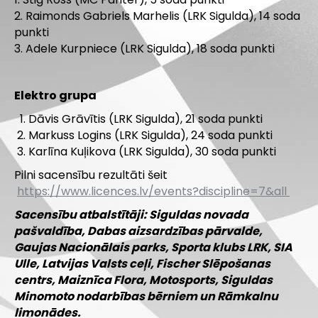
2. Raimonds Gabriels Marhelis (LRK Sigulda), 14 soda
punkti
3. Adele Kurpniece (LRK Sigulda), 18 soda punkti
Elektro grupa
Dāvis Grāvītis (LRK Sigulda), 21 soda punkti
Markuss Logins (LRK Sigulda), 24 soda punkti
Karlīna Kuļikova (LRK Sigulda), 30 soda punkti
Pilni sacensību rezultāti šeit
https://www.licences.lv/events?discipline=7&all
Sacensību atbalstītāji: Siguldas novada
pašvaldība, Dabas aizsardzības pārvalde,
Gaujas Nacionālais parks, Sporta klubs LRK, SIA
Ulle, Latvijas Valsts ceļi, Fischer Slēpošanas
centrs, Maiznīca Flora, Motosports, Siguldas
Minomoto nodarbības bērniem un Rāmkalnu
limonādes.