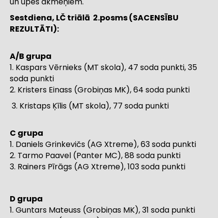
un upes akmeņiem.
Sestdiena, LČ triālā 2.posms (SACENSĪBU
REZULTĀTI):
A/B grupa
1. Kaspars Vērnieks (MT skola), 47 soda punkti, 35
soda punkti
2. Kristers Einass (Grobiņas MK), 64 soda punkti
Kristaps Ķīlis (MT skola), 77 soda punkti
C grupa
1. Daniels Grinkevičs (AG Xtreme), 63 soda punkti
2. Tarmo Paavel (Panter MC), 88 soda punkti
3. Rainers Pīrāgs (AG Xtreme), 103 soda punkti
D grupa
1. Guntars Mateuss (Grobiņas MK), 31 soda punkti