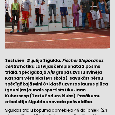
Sestdien, 21.jūlijā Siguldā,
Fischer Slēpošanas
centrā
notika Latvijas čempionāta 2.posms
triālā. Spēcīgākajā A/B grupā uzvaru svinēja
Kaspars Vērnieks (MT skola), savukārt bērnu
spēcīgākajā Mini 8+ klasē uzvaras laurus plūca
Igaunijas jaunais sportists Uku Jaan
Kubarsepp (Tartu Enduro klubs). Pasākumu
atbalstīja Siguldas novada pašvaldība.
Siguldas triālu kopumā apmeklēja 49 dalībnieki (24