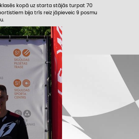
 klasēs kopā uz starta stājās turpat 70
portistiem bija trīs reiz jāpieveic 9 posmu
u.