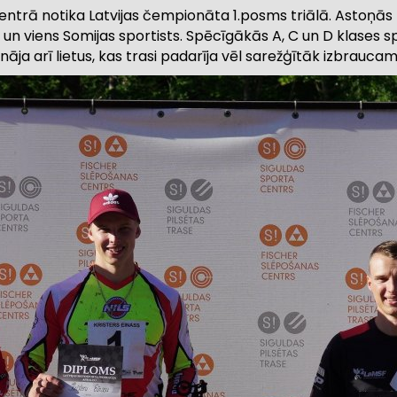
s centrā notika Latvijas čempionāta 1.posms triālā. Astoņās
vas un viens Somijas sportists. Spēcīgākās A, C un D klases s
āja arī lietus, kas trasi padarīja vēl sarežģītāk izbraucam