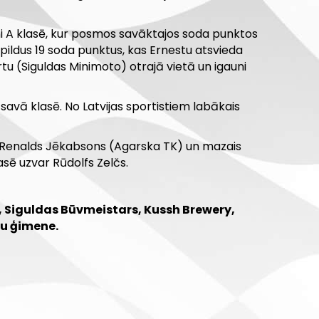
ni A klasē, kur posmos savāktajos soda punktos
pildus 19 soda punktus, kas Ernestu atsvieda
ertu (Siguldas Minimoto) otrajā vietā un igauni
avā klasē. No Latvijas sportistiem labākais
ā Renalds Jēkabsons (Agarska TK) un mazais
lasē uzvar Rūdolfs Zelčs.
a, Siguldas Būvmeistars, Kussh Brewery,
vu ģimene.