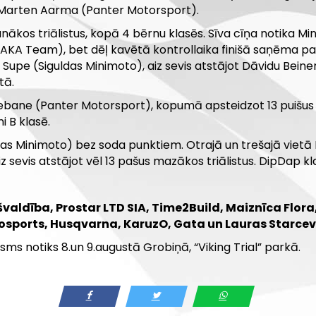
sts Marten Aarma (Panter Motorsport).
ākos triālistus, kopā 4 bērnu klasēs. Sīva cīņa notika Mi
 (AKA Team), bet dēļ kavētā kontrollaika finišā saņēma pa
guss Supe (Siguldas Minimoto), aiz sevis atstājot Dāvidu Bein
tā.
 Rebane (Panter Motorsport), kopumā apsteidzot 13 puišus s
i B klasē.
das Minimoto) bez soda punktiem. Otrajā un trešajā viet
iz sevis atstājot vēl 13 pašus mazākos triālistus. DipDap k
valdība, Prostar LTD SIA, Time2Build, Maiznīca Flor
tosports, Husqvarna, KaruzO, Gata un Lauras Starce
sms notiks 8.un 9.augustā Grobiņā, “Viking Trial” parkā.