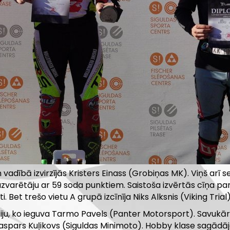
vadībā izvirzījās Kristers Einass (Grobiņas MK). Viņš arī
uzvarētāju ar 59 soda punktiem. Saistoša izvērtās cīņa par
Bet trešo vietu A grupā izcīnīja Niks Alksnis (Viking Trial)
auniju, ko ieguva Tarmo Pavels (Panter Motorsport). Savukā
 Kaspars Kuļikovs (Siguldas Minimoto). Hobby klase sagād