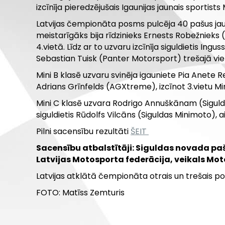
izcīnīja pieredzējušais Igaunijas jaunais sporti
Latvijas čempionāta posms pulcēja 40 pašus jaun
meistarīgāks bija rīdzinieks Ernests Robežnieks
4.vietā. Līdz ar to uzvaru izcīnīja siguldietis In
Sebastian Tuisk (Panter Motorsport) trešajā vie
Mini B klasē uzvaru svinēja igauniete Pia Anete
Adrians Grīnfelds (AGXtreme), izcīnot 3.vietu Min
Mini C klasē uzvara Rodrigo Annuškānam (Sigul
siguldietis Rūdolfs Vilcāns (Siguldas Minimoto), a
Pilni sacensību rezultāti
ŠEIT
Sacensību atbalstītāji: Siguldas novada paš
Latvijas Motosporta federācija, veikals Mo
Latvijas atklātā čempionāta otrais un trešais po
FOTO: Matīss Zemturis