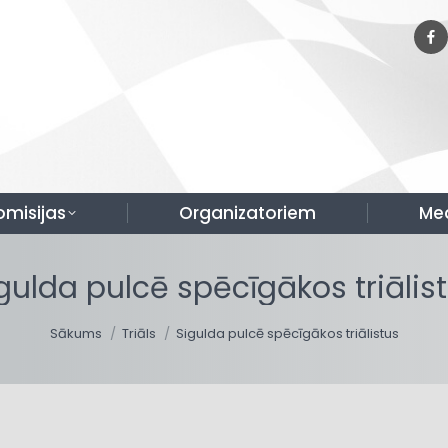
omisijas
Organizatoriem
Me
gulda pulcē spēcīgākos triālis
You are here:
Sākums
Triāls
Sigulda pulcē spēcīgākos triālistus