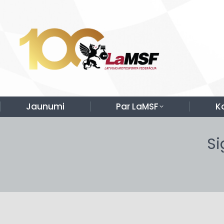
Jaunumi
Par LaMSF
K
Si