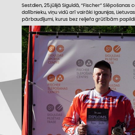
Sestdien, 25.jūlijā Siguldā, “Fischer” Slēpošana
dalībnieku, viņu vidū arī vairāki Igaunijas, Lietu
pārbaudījumi, kurus bez reljefa grūtībām papildin