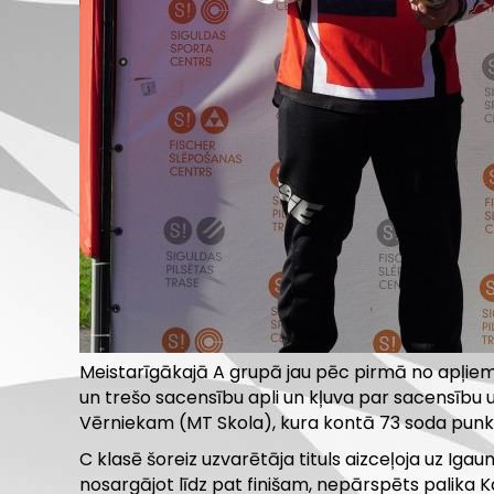
Meistarīgākajā A grupā jau pēc pirmā no apļiem 
un trešo sacensību apli un kļuva par sacensību 
Vērniekam (MT Skola), kura kontā 73 soda punkti. 
C klasē šoreiz uzvarētāja tituls aizceļoja uz Ig
nosargājot līdz pat finišam, nepārspēts palika