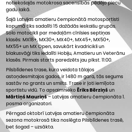
notiekošajās motokrosa sacensībās pēdējo piecu
gadu laikā.
Šajā Latvijas amatieru čempionātā motosportisti
kopumā tiks sadalīti 15 dažādās ieskaišu grupās.
Solo motocikli par medaļām cīnīsies septiņas
klasēs: MX18+, MX30+, MX40+, MX45+, MX50+,
MX55+ un MX Open, savukārt kvadricikli un
blakusvāģi tiks iedalīti Hobiju, Amatieru un Veterānu
klasēs. Pirmais starts paredzēts jau plkst. 11:00.
Pilsblīdenes trase, kura veidota tālajos
astoņdesmitajos gados, ir 1480 m gara, tās segums
sastāv no grants un smilts. Trase ir ļoti iemīļota
sportistu vidū. To apsaimnieko
Ēriks Bērziņš
un
Mārtiņš Mauriņš
– Latvijas amatieru čempionāta 1.
posma organizatori.
Pērngad oktobrī Latvijas amatieru čempionāta
sezona motokrosā tika noslēgta Pilsblīdenes trasē,
bet šogad – uzsākta.