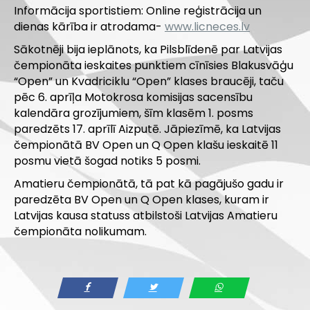
Informācija sportistiem: Online reģistrācija un
dienas kārība ir atrodama-
www.licneces.lv
Sākotnēji bija ieplānots, ka Pilsblīdenē par Latvijas
čempionāta ieskaites punktiem cīnīsies Blakusvāģu
“Open” un Kvadriciklu “Open” klases braucēji, taču
pēc 6. aprīļa
Motokrosa komisijas sacensību
kalendāra grozījumiem, šīm klasēm 1. posms
paredzēts 17. aprīlī Aizputē. Jāpiezīmē, ka Latvijas
čempionātā BV Open un Q Open klašu ieskaitē 11
posmu vietā šogad notiks 5 posmi.
Amatieru čempionātā, tā pat kā pagājušo gadu ir
paredzēta BV Open un Q Open klases, kuram ir
Latvijas kausa statuss atbilstoši Latvijas Amatieru
čempionāta nolikumam.