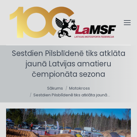
Sestdien Pilsblīdenē tiks atklāta
jaunā Latvijas amatieru
čempionāta sezona
You are here:
Sākums
Motokross
Sestdien Pilsblīdenē tiks atklāta jaunā…