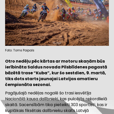
Foto: Toms Paipals
Otro nedēļu pēc kārtas ar motoru skaņām būs
ierībināta Saldus novada Pilsblīdenes pagastā
bāzētā trase “Kuba”, kur šo sestdien, 9. martā,
tiks dots starts jaunajai Latvijas amatieru
čempionāta sezonai.
Pagājušajā nedēļas nogalē šo trasi iesvētīja
Nacionālā kausa dalībnieki, kas pulcējās rekordlielā
skaitā. Sacensībām tika pieteikti 303 sportisti, kas ir
kuplākais fiksētais dalībnieku skaits Latvijā