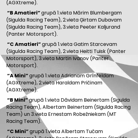
(AGXtreme).
“B Amatieri”
grupā 1.vieta Mārim Blumbergam
(Sigulda Racing Team), 2.vieta Ģirtam Dubavam
(Sigulda Racing Team), 3.vieta Peeter Kaljurand
(Panter Motorsport).
“C Amatieri”
grupā 1.vieta Gatim Starcevam
(Sigulda Racing Team), 2.vieta Heitti Tuisk (Panter
Motorsport), 3.vieta Martin Ivanov (Panter
Motorsport).
“A Mini”
grupā 1.vieta Adrianam Grīnfeldam
(AGXtreme), 2.vieta Haraldam Pričinam
(AGXtreme).
“B Mini”
grupā 1.vieta Dāvidam Beinertam (Sigulda
Racing Team), Albertam Beinertam (Sigulda Racing
Team) un 3.vieta Ernestam Robežniekam (MT
Racing Team).
“C Mini”
grupā 1.vieta Albertam Tučam