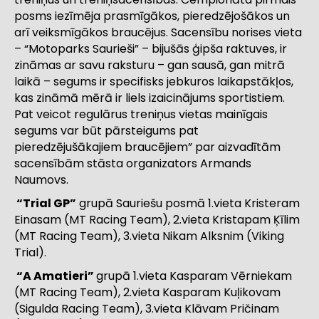
posms iezīmēja prasmīgākos, pieredzējošākos un
arī veiksmīgākos braucējus. Sacensību norises vieta
– “Motoparks Saurieši” – bijušās ģipša raktuves, ir
zināmas ar savu raksturu – gan sausā, gan mitrā
laikā – segums ir specifisks jebkuros laikapstākļos,
kas zināmā mērā ir liels izaicinājums sportistiem.
Pat veicot regulārus treniņus vietas mainīgais
segums var būt pārsteigums pat
pieredzējušākajiem braucējiem” par aizvadītām
sacensībām stāsta organizators Armands
Naumovs.
“Trial GP”
grupā Sauriešu posmā 1.vieta Kristeram
Einasam (MT Racing Team), 2.vieta Kristapam Ķīlim
(MT Racing Team), 3.vieta Nikam Alksnim (Viking
Trial).
“A Amatieri”
grupā 1.vieta Kasparam Vērniekam
(MT Racing Team), 2.vieta Kasparam Kuļikovam
(Sigulda Racing Team), 3.vieta Klāvam Pričinam