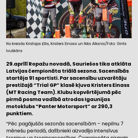
No kreisās Kristaps Ķīlis, Kristers Einass un Niks Alksnis/Foto: Gints
Ivuškāns
29.aprīlī Ropažu novadā, Sauriešos tika atklāta
Latvijas čempionāta triālā sezona. Sacensībās
startēja 91 sportisti. Par sacensību uzvarētāju
prestižajā “Trial GP” klasē kļuva Kristers Einass
(MT Racing Team). Klubu kopvērtējumā pēc
pirmā posma vadībā atrodas Igaunijas
motoklubs “Panter Motorsport” ar 290,3
punktiem.
“Pēc pagājušās sezonās sacensībām – nepilnu 7
mēnešu periodā, dalībnieki aizvadīja intensīvus
treniņus un treniņsacensības. Čempionāta pirmais