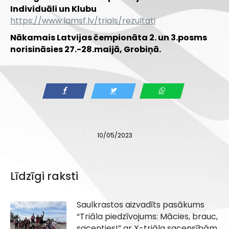
Individuāli un Klubu
https://www.lamsf.lv/trials/rezultati
Nākamais Latvijas čempionāta 2. un 3.posms
norisināsies 27.-28.maijā, Grobiņā.
10/05/2023
Līdzīgi raksti
Saulkrastos aizvadīts pasākums
“Triāla piedzīvojums: Mācies, brauc,
sacenties!” ar X-triāla sacensībām