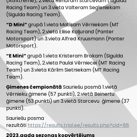
(AGXtreme), 2.vieta Renāram Starcevam (Sigulda
Racing Team) un 3.vieta Valteram Segleniekam
(Sigulda Racing Team).
“D Mini”
grupā 1.vieta Matīsam Vērniekam (MT
Racing Team), 2.vieta Eliise Kaljurand (Panter
Motorsport) un 3.vieta Alfred Kruusmann (Panter
Motorsport).
“E Mini”
grupā 1.vieta Kristeram Brokam (Sigulda
Racing Team), 2.vieta Paulai Vērniecei (MT Racing
Team) un 3.vieta Kārlim Sietniekam (MT Racing
Team).
Ģimenes čempionātā
Sauriešu posmā 1.vietā
Vērnieku ģimene (57 punkti), 2.vietā Beinertu
ģimene (53 punkti) un 3.vietā Starcevu ģimene (37
punkti).
Sauriešu posma
rezultāti
https://results.trial.ee/results.php?cid=88
2023.gada sezonas kopvērtējums