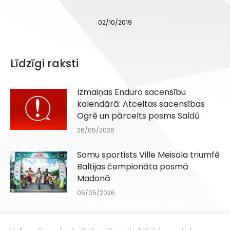
02/10/2019
Līdzīgi raksti
Izmaiņas Enduro sacensību
kalendārā: Atceltas sacensības
Ogrē un pārcelts posms Saldū
26/05/2026
Somu sportists Ville Meisola triumfē
Baltijas čempionāta posmā
Madonā
05/05/2026
Ar jaudu Madonā startēs Baltijas
čempionāts enduro