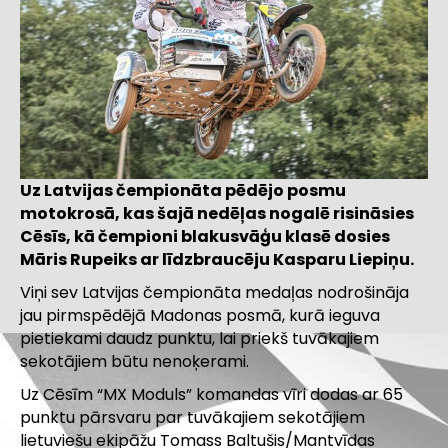
Uz Latvijas čempionāta pēdējo posmu
motokrosā, kas šajā nedēļas nogalē risināsies
Cēsīs, kā čempioni blakusvāģu klasē dosies
Māris Rupeiks ar līdzbraucēju Kasparu Liepiņu.
Viņi sev Latvijas čempionāta medaļas nodrošināja
jau pirmspēdējā Madonas posmā, kurā ieguva
pietiekami daudz punktu, lai priekš tuvākajiem
sekotājiem būtu nenoķerami.
Uz Cēsīm “MX Moduls” komandas vīri dodas ar 65
punktu pārsvaru par tuvākajiem sekotājiem
lietuviešu ekipāžu Tomass Baltušis/Mantvīdas