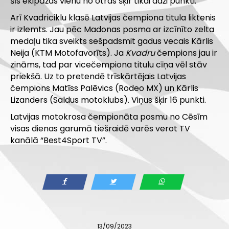
šīs ekipāžas vienu no otras šķir tikai daži punkti.
Arī Kvadriciklu klasē Latvijas čempiona titula liktenis
ir izlemts. Jau pēc Madonas posma ar izcīnīto zelta
medaļu tika sveikts sešpadsmit gadus vecais Kārlis
Neija (KTM Motofavorīts). Ja
Kvadru
čempions jau ir
zināms, tad par vicečempiona titulu cīņa vēl stāv
priekšā. Uz to pretendē trīskārtējais Latvijas
čempions Matīss Palēvics (Rodeo MX) un Kārlis
Lizanders (Saldus motoklubs). Viņus šķir 16 punkti.
Latvijas motokrosa čempionāta posmu no Cēsīm
visas dienas garumā tiešraidē varēs verot TV
kanālā “Best4Sport TV”.
13/09/2023