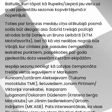
Baltušis, kuri tāpat kā Rupeiks/Liepiņš jau vietu uz
goda pjedestālu sezonas kopvērtējumā ir
nopelnījuši.
Toties par bronzas medaļu cīņa atlikušajā posmā
solās būt diezgan asa. Šobrīd trešajā pozīcijā
atrodas brāļi Daniels un Bruno Lielbārži (KTM
Motofavorīts), bet tā kā viņi nedēļas nogalē būs
Vācijā, kur cīnīsies par pasaules čempionāta
ieskaites punktiem, paspēkoties par goda
pjedestālu dota veselām četrām ekipāžām.
Iespēja sezonu noslēgt kā Latvijas čempionāta
trešās vietas ieguvējiem ir Markusam
Auniņam/Lotāram Aleksejevam (Tukuma
motoklubs TMK), lietuviešiem Jonam Pirtinam/
Viktorijai Vareikaitei, Kasparam
Lubganam/Oskaram Dūdenam (Kristera Serģa
Motoklubs) un Jānim Sedleniekam/Ģirtam
Indrijaitim (MK ASB). Pats interesantākais, ka visas