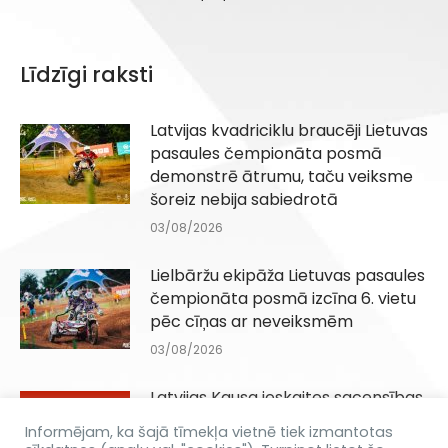
Līdzīgi raksti
Latvijas kvadriciklu braucēji Lietuvas
pasaules čempionāta posmā
demonstrē ātrumu, taču veiksme
šoreiz nebija sabiedrotā
03/08/2026
Lielbāržu ekipāža Lietuvas pasaules
čempionāta posmā izcīna 6. vietu
pēc cīņas ar neveiksmēm
03/08/2026
Latvijas Kausa ieskaites sacensības
Q100, QJuniori un QIesācēji klasēm
Informējam, ka šajā tīmekļa vietnē tiek izmantotas
Dēliņkalnā 29.08.2026