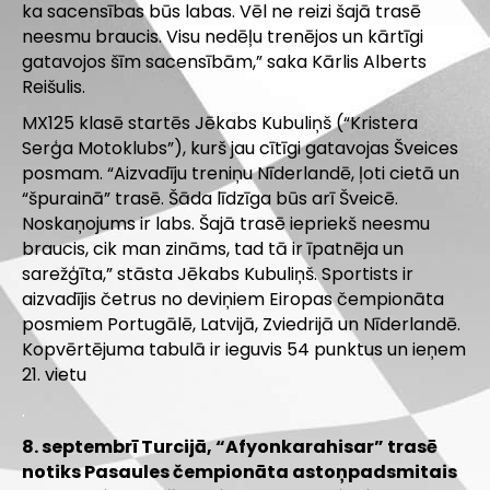
ka sacensības būs labas. Vēl ne reizi šajā trasē
neesmu braucis. Visu nedēļu trenējos un kārtīgi
gatavojos šīm sacensībām,” saka Kārlis Alberts
Reišulis.
MX125 klasē startēs Jēkabs Kubuliņš (“Kristera
Serģa Motoklubs”), kurš jau cītīgi gatavojas Šveices
posmam. “Aizvadīju treniņu Nīderlandē, ļoti cietā un
“špurainā” trasē. Šāda līdzīga būs arī Šveicē.
Noskaņojums ir labs. Šajā trasē iepriekš neesmu
braucis, cik man zināms, tad tā ir īpatnēja un
sarežģīta,” stāsta Jēkabs Kubuliņš. Sportists ir
aizvadījis četrus no deviņiem Eiropas čempionāta
posmiem Portugālē, Latvijā, Zviedrijā un Nīderlandē.
Kopvērtējuma tabulā ir ieguvis 54 punktus un ieņem
21. vietu
.
8. septembrī Turcijā, “Afyonkarahisar” trasē
notiks Pasaules čempionāta astoņpadsmitais