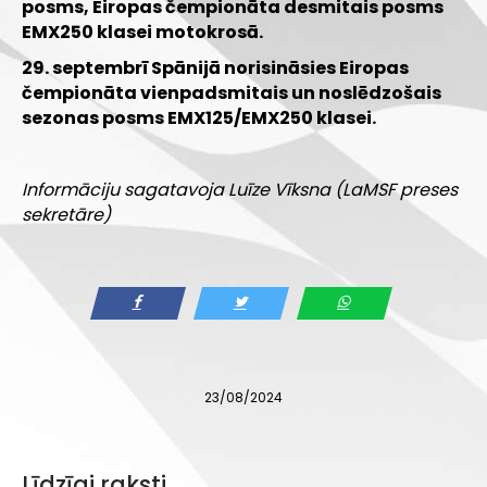
posms, Eiropas čempionāta desmitais posms
EMX250 klasei motokrosā.
29. septembrī Spānijā norisināsies Eiropas
čempionāta vienpadsmitais un noslēdzošais
sezonas posms EMX125/EMX250 klasei.
.
Informāciju sagatavoja Luīze Vīksna (LaMSF preses
sekretāre)
23/08/2024
Līdzīgi raksti