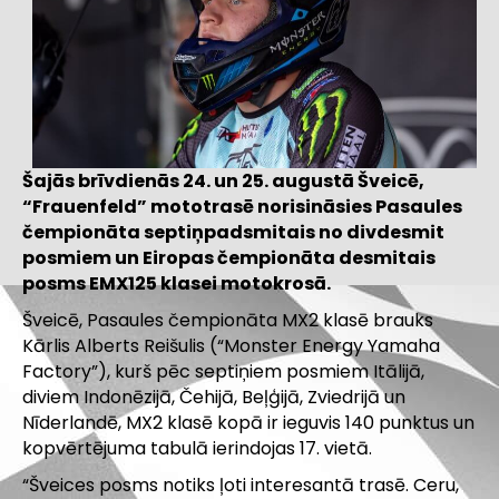
Šajās brīvdienās 24. un 25. augustā Šveicē,
“Frauenfeld” mototrasē norisināsies Pasaules
čempionāta septiņpadsmitais no divdesmit
posmiem un Eiropas čempionāta desmitais
posms EMX125 klasei motokrosā.
Šveicē, Pasaules čempionāta MX2 klasē brauks
Kārlis Alberts Reišulis (“Monster Energy Yamaha
Factory”), kurš pēc septiņiem posmiem Itālijā,
diviem Indonēzijā, Čehijā, Beļģijā, Zviedrijā un
Nīderlandē, MX2 klasē kopā ir ieguvis 140 punktus un
kopvērtējuma tabulā ierindojas 17. vietā.
“Šveices posms notiks ļoti interesantā trasē. Ceru,