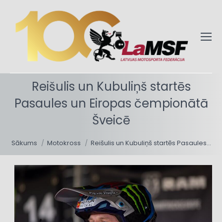
Reišulis un Kubuliņš startēs
Pasaules un Eiropas čempionātā
Šveicē
You are here:
Sākums
Motokross
Reišulis un Kubuliņš startēs Pasaules…