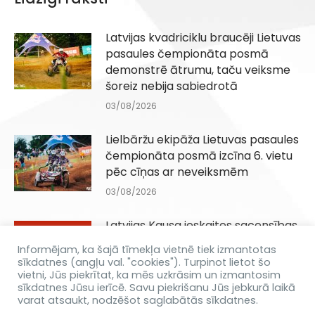
Latvijas kvadriciklu braucēji Lietuvas
pasaules čempionāta posmā
demonstrē ātrumu, taču veiksme
šoreiz nebija sabiedrotā
03/08/2026
Lielbāržu ekipāža Lietuvas pasaules
čempionāta posmā izcīna 6. vietu
pēc cīņas ar neveiksmēm
03/08/2026
Latvijas Kausa ieskaites sacensības
Q100, QJuniori un QIesācēji klasēm
Informējam, ka šajā tīmekļa vietnē tiek izmantotas
Dēliņkalnā 29.08.2026
sīkdatnes (angļu val. "cookies"). Turpinot lietot šo
vietni, Jūs piekrītat, ka mēs uzkrāsim un izmantosim
31/07/2026
sīkdatnes Jūsu ierīcē. Savu piekrišanu Jūs jebkurā laikā
varat atsaukt, nodzēšot saglabātās sīkdatnes.