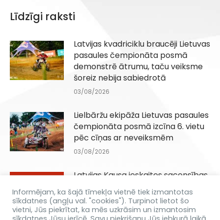
Līdzīgi raksti
Latvijas kvadriciklu braucēji Lietuvas
pasaules čempionāta posmā
demonstrē ātrumu, taču veiksme
šoreiz nebija sabiedrotā
03/08/2026
Lielbāržu ekipāža Lietuvas pasaules
čempionāta posmā izcīna 6. vietu
pēc cīņas ar neveiksmēm
03/08/2026
Latvijas Kausa ieskaites sacensības
Q100, QJuniori un QIesācēji klasēm
Informējam, ka šajā tīmekļa vietnē tiek izmantotas
Dēliņkalnā 29.08.2026
sīkdatnes (angļu val. "cookies"). Turpinot lietot šo
vietni, Jūs piekrītat, ka mēs uzkrāsim un izmantosim
31/07/2026
sīkdatnes Jūsu ierīcē. Savu piekrišanu Jūs jebkurā laikā