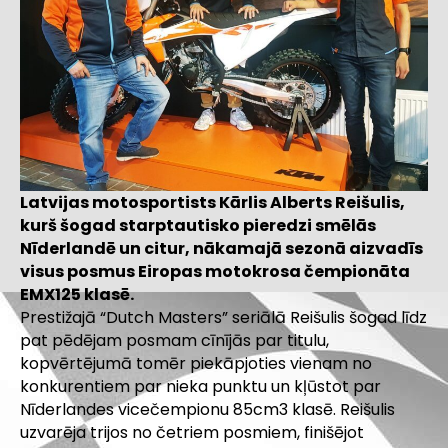
Latvijas motosportists Kārlis Alberts Reišulis,
kurš šogad starptautisko pieredzi smēlās
Nīderlandē un citur, nākamajā sezonā aizvadīs
visus posmus Eiropas motokrosa čempionāta
EMX125 klasē.
Prestižajā “Dutch Masters” seriālā Reišulis šogad līdz
pat pēdējam posmam cīnījās par titulu,
kopvērtējumā tomēr piekāpjoties vienam no
konkurentiem par nieka punktu un kļūstot par
Nīderlandes vicečempionu 85cm3 klasē. Reišulis
uzvarēja trijos no četriem posmiem, finišējot