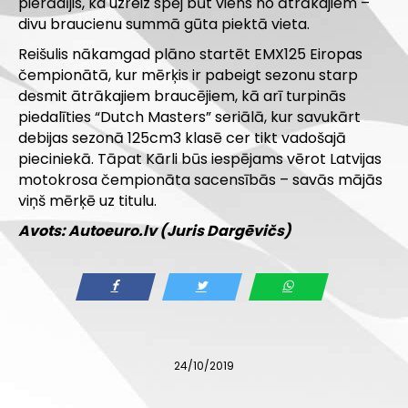
pierādījis, ka uzreiz spēj būt viens no ātrākajiem –
divu braucienu summā gūta piektā vieta.
Reišulis nākamgad plāno startēt EMX125 Eiropas
čempionātā, kur mērķis ir pabeigt sezonu starp
desmit ātrākajiem braucējiem, kā arī turpinās
piedalīties “Dutch Masters” seriālā, kur savukārt
debijas sezonā 125cm3 klasē cer tikt vadošajā
pieciniekā. Tāpat Kārli būs iespējams vērot Latvijas
motokrosa čempionāta sacensībās – savās mājās
viņš mērķē uz titulu.
Avots: Autoeuro.lv (Juris Dargēvičs)
24/10/2019