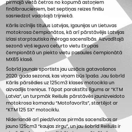
pirmajā vietā četros no kopumā astoņiem
finālbraucieniem, bet septiņas reizes finišu
sasniedzot vadošajā trijniekā.
Kārlis izcīnījis titulus Latvijas, Igaunijas un Lietuvas
motokrosa čempionātos, kā arī pārstāvējis Latvijas
izlasi starptautiska mēroga sacensībās. Aizvadītajā
sezonā viņš ieguva ceturto vietu Eiropas
čempionātā un piekto vietu pasaules čempionātā
MX85 klasē.
Šobrīd jaunais sportists jau uzsācis gatavošanos
2020. gada sezonai, kas viņam būs īpaša. Jau šobrīd
Kārlis pārsēdies uz 125cm3 klases motocikla un
aizvadījis treniņus. Tāpat parakstīts līgums ar “KTM
Latvia”, un turpmāk Reišulis pārstāvēs jaunizveidoto
motokrosa komandu “Motofavorīts”, startējot ar
“KTM 125 SX” motociklu.
Nīderlandē arī piedzīvotas pirmās sacensības ar
jauno 125cm3 “kaujas zirgu”, un jau šobrīd Reišulis ir