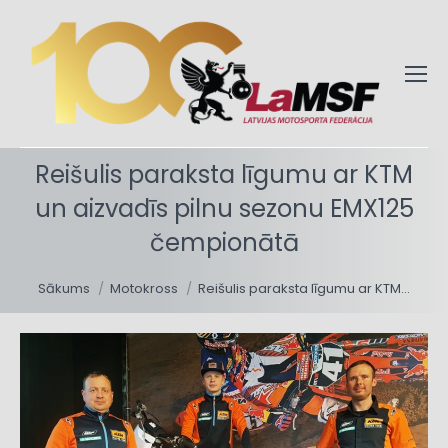
Reišulis paraksta līgumu ar KTM
un aizvadīs pilnu sezonu EMX125
čempionātā
You are here:
Sākums
Motokross
Reišulis paraksta līgumu ar KTM…